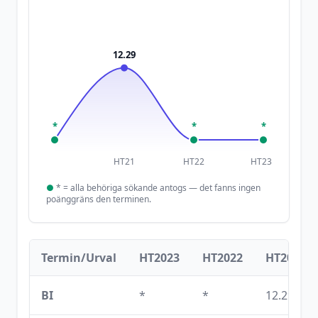
12.29
*
*
*
HT21
HT22
HT23
●
*
= alla behöriga sökande antogs — det fanns ingen
poänggräns den terminen.
Termin/Urval
HT2023
HT2022
HT2021
BI
*
*
12.29