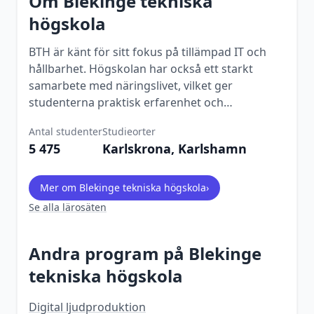
Om
Blekinge tekniska
högskola
BTH är känt för sitt fokus på tillämpad IT och
hållbarhet. Högskolan har också ett starkt
samarbete med näringslivet, vilket ger
studenterna praktisk erfarenhet och
nätverksmöjligheter.
Antal studenter
Studieorter
5 475
Karlskrona, Karlshamn
Mer om
Blekinge tekniska högskola
›
Se alla lärosäten
Andra program på
Blekinge
tekniska högskola
Digital ljudproduktion