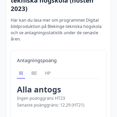
tekniska högskola
(
hösten
2023
)
Här kan du läsa mer om programmet Digital
bildproduktion på Blekinge tekniska högskola
och se antagningsstatistik under de senaste
åren.
Antagningspoäng
BI
BII
HP
Alla antogs
Ingen poänggräns
HT23
Senaste poänggräns:
12.29
(
HT21
)