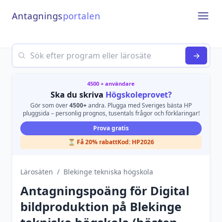
Antagnings
portalen
Open
Search
→
4500 + användare
Ska du skriva
Högskoleprovet?
Gör som över
4500+
andra. Plugga med Sveriges bästa HP
pluggsida – personlig prognos, tusentals frågor och förklaringar!
Prova gratis
⏳ Få 20% rabatt
Kod:
HP2026
Lärosäten
/
Blekinge tekniska högskola
Antagningspoäng för
Digital
bildproduktion
på
Blekinge