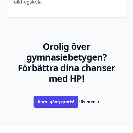
folkhögskola.
Orolig över
gymnasiebetygen?
Förbättra dina chanser
med HP!
Kom igång gratis!
Läs mer
→