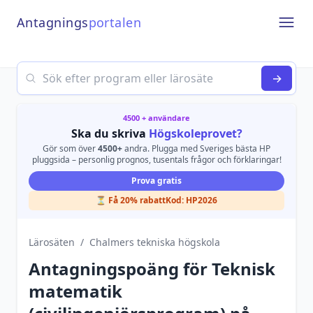
Antagnings
portalen
Open
Search
→
4500 + användare
Ska du skriva
Högskoleprovet?
Gör som över
4500+
andra. Plugga med Sveriges bästa HP
pluggsida – personlig prognos, tusentals frågor och förklaringar!
Prova gratis
⏳ Få 20% rabatt
Kod:
HP2026
Lärosäten
/
Chalmers tekniska högskola
Antagningspoäng för
Teknisk
matematik