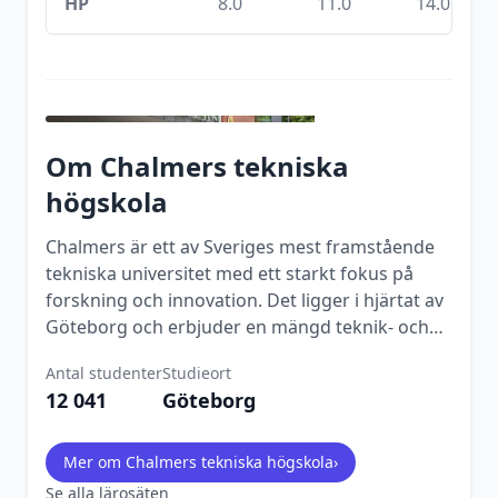
HP
8.0
11.0
14.0
Om
Chalmers tekniska
högskola
Chalmers är ett av Sveriges mest framstående
tekniska universitet med ett starkt fokus på
forskning och innovation. Det ligger i hjärtat av
Göteborg och erbjuder en mängd teknik- och
naturvetenskapliga program.
Antal studenter
Studieort
12 041
Göteborg
Mer om
Chalmers tekniska högskola
›
Se alla lärosäten