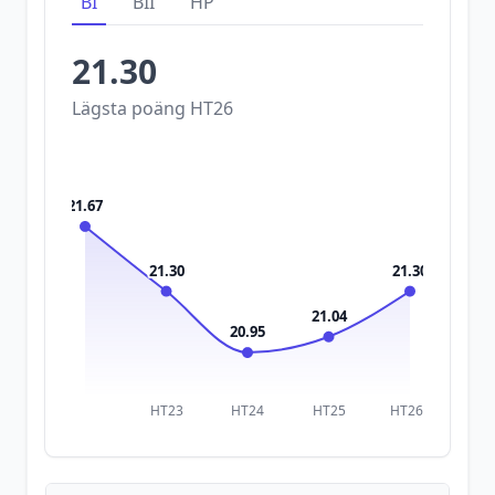
BI
BII
HP
21.30
Lägsta poäng
HT26
21.67
21.30
21.30
21.04
20.95
HT23
HT24
HT25
HT26