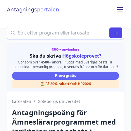
Antagnings
portalen
Open
Search
→
4500 + användare
Ska du skriva
Högskoleprovet?
Gör som över
4500+
andra. Plugga med Sveriges bästa HP
pluggsida – personlig prognos, tusentals frågor och förklaringar!
Prova gratis
⏳ Få 20% rabatt
Kod:
HP2026
Lärosäten
/
Göteborgs universitet
Antagningspoäng för
Ämneslärarprogrammet med