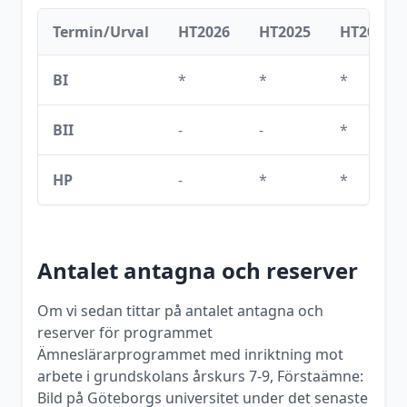
Termin/Urval
HT2026
HT2025
HT2024
BI
*
*
*
BII
-
-
*
HP
-
*
*
Antalet antagna och reserver
Om vi sedan tittar på antalet antagna och
reserver för programmet
Ämneslärarprogrammet med inriktning mot
arbete i grundskolans årskurs 7-9, Förstaämne:
Bild
på
Göteborgs universitet
under det senaste