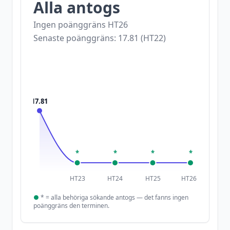
Alla antogs
Ingen poänggräns
HT26
Senaste poänggräns:
17.81
(
HT22
)
17.81
*
*
*
*
HT23
HT24
HT25
HT26
●
*
= alla behöriga sökande antogs — det fanns ingen
poänggräns den terminen.