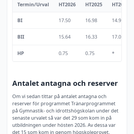
Termin/Urval
HT2026
HT2025
HT2024
BI
17.50
16.98
14.96
BII
15.64
16.33
17.06
HP
0.75
0.75
*
Antalet antagna och reserver
Om vi sedan tittar på antalet antagna och
reserver för programmet
Tränarprogrammet
på
Gymnastik- och idrottshögskolan
under det
senaste urvalet så var det
29
som kom in på
utbildningen under
hösten
2026
. Av dessa var
det
15
som kom in genom högskoleprovet,