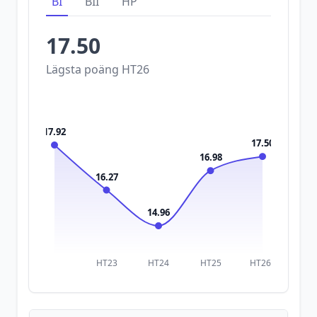
BI
BII
HP
17.50
Lägsta poäng
HT26
17.92
17.50
16.98
16.27
14.96
HT23
HT24
HT25
HT26