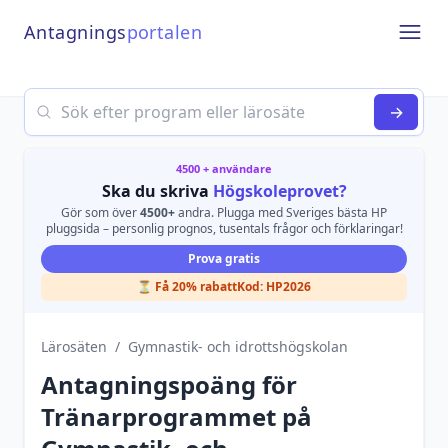
Antagnings
portalen
Open
Search
→
4500 + användare
Ska du skriva
Högskoleprovet?
Gör som över
4500+
andra. Plugga med Sveriges bästa HP
pluggsida – personlig prognos, tusentals frågor och förklaringar!
Prova gratis
⏳ Få 20% rabatt
Kod:
HP2026
Lärosäten
/
Gymnastik- och idrottshögskolan
Antagningspoäng för
Tränarprogrammet
på