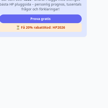
bästa HP pluggsida – personlig prognos, tusentals
frågor och förklaringar!
Prova gratis
⏳ Få 20% rabatt
Kod:
HP2026