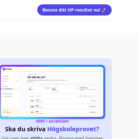
Boosta ditt HP-resultat nu! 🚀
4500 + användare
Ska du skriva
Högskoleprovet?
Gör som över
4500+
andra. Plugga med Sveriges