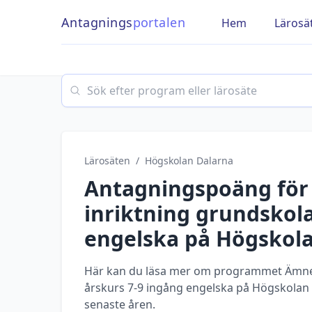
Antagnings
portalen
Hem
Lärosä
Search
Lärosäten
/
Högskolan Dalarna
Antagningspoäng fö
inriktning grundskol
engelska
på
Högskola
Här kan du läsa mer om programmet Ämne
årskurs 7-9 ingång engelska på Högskolan 
senaste åren.