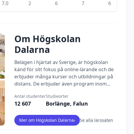
7.0
2
6
7
6
Om
Högskolan
Dalarna
Belägen i hjärtat av Sverige, är högskolan
känd för sitt fokus på online-lärande och de
erbjuder många kurser och utbildningar på
distans. De erbjuder även program inom
hälsovetenskap, teknik, samhällsvetenskap
Antal studenter
Studieorter
och konst.
12 607
Borlänge, Falun
Mer om
Högskolan Dalarna
›
Se alla lärosäten