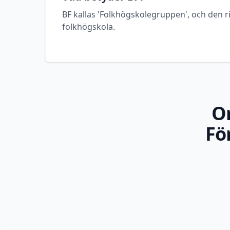
BF kallas 'Folkhögskolegruppen', och den ri
folkhögskola.
O
Fö