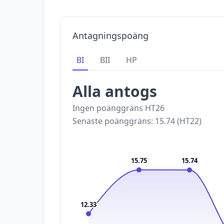
Antagningspoäng
BI
BII
HP
Alla antogs
Ingen poänggräns
HT26
Senaste poänggräns:
15.74
(
HT22
)
15.75
15.74
12.33