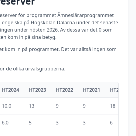
reserver
 reserver för programmet
Ämneslärarprogrammet
g engelska
på
Högskolan Dalarna
under det senaste
ningen under
hösten
2026
. Av dessa var det
0
som
n kom in på sina betyg.
met kom in på programmet. Det var alltså ingen som
för de olika urvalsgrupperna.
HT2024
HT2023
HT2022
HT2021
HT2020
10.0
13
9
9
18
6.0
5
3
3
6