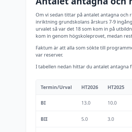
Antalet antagna och 
Om vi sedan tittar på antalet antagna och
inriktning grundskolans årskurs 7-9 ingån
urvalet så var det
18
som kom in på utbild
kom in genom högskoleprovet, medan reste
Faktum är att alla som sökte till program
var reserver.
I tabellen nedan hittar du antalet antagna 
Termin/Urval
HT2026
HT2025
BI
13.0
10.0
BII
5.0
3.0