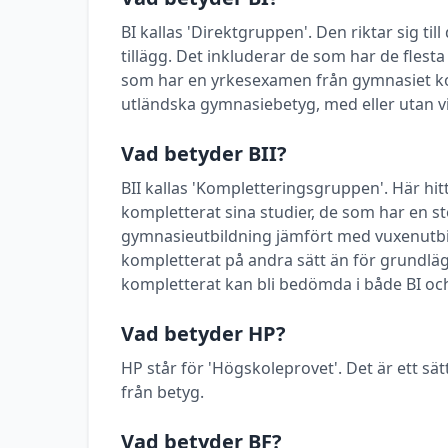
BI kallas 'Direktgruppen'. Den riktar sig t
tillägg. Det inkluderar de som har de flest
som har en yrkesexamen från gymnasiet k
utländska gymnasiebetyg, med eller utan vi
Vad betyder BII?
BII kallas 'Kompletteringsgruppen'. Här h
kompletterat sina studier, de som har en stö
gymnasieutbildning jämfört med vuxenutbi
kompletterat på andra sätt än för grundlä
kompletterat kan bli bedömda i både BI och
Vad betyder HP?
HP står för 'Högskoleprovet'. Det är ett sätt
från betyg.
Vad betyder BF?