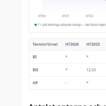
HT20
HT21
HT22
●
*
= alla behöriga sökande antogs — det fanns inge
Termin/Urval
HT2026
HT2025
BI
*
*
BII
*
12.53
HP
-
*