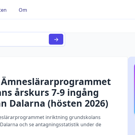
ten
Om
→
r
Ämneslärarprogrammet
ans årskurs 7-9 ingång
n Dalarna
(
hösten
2026
)
slärarprogrammet inriktning grundskolans
Dalarna och se antagningsstatistik under de