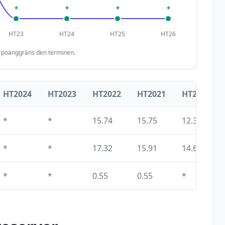
*
*
*
*
HT23
HT24
HT25
HT26
n poänggräns den terminen.
HT2024
HT2023
HT2022
HT2021
HT2020
*
*
15.74
15.75
12.33
*
*
17.32
15.91
14.68
*
*
0.55
0.55
*