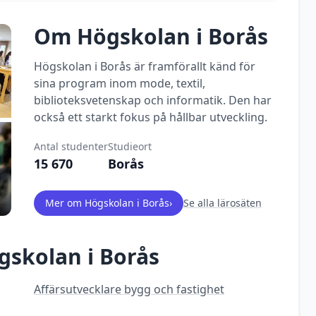
Om
Högskolan i Borås
Högskolan i Borås är framförallt känd för
sina program inom mode, textil,
biblioteksvetenskap och informatik. Den har
också ett starkt fokus på hållbar utveckling.
Antal studenter
Studieort
15 670
Borås
Mer om
Högskolan i Borås
›
Se alla lärosäten
gskolan i Borås
Affärsutvecklare bygg och fastighet