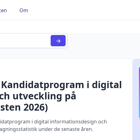
ten
Om
→
r
Kandidatprogram i digital
ch utveckling
på
sten
2026
)
atprogram i digital informationsdesign och
agningsstatistik under de senaste åren.