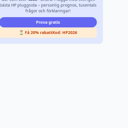
bästa HP pluggsida – personlig prognos, tusentals
frågor och förklaringar!
Prova gratis
⏳ Få 20% rabatt
Kod:
HP2026