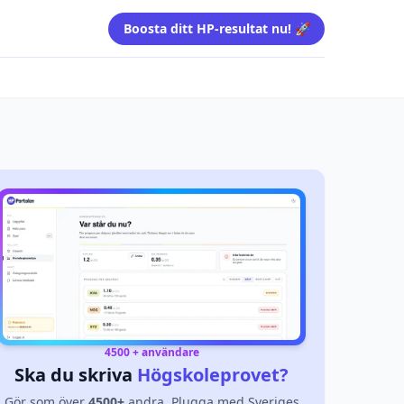
Boosta ditt HP-resultat nu! 🚀
4500 + användare
Ska du skriva
Högskoleprovet?
Gör som över
4500+
andra. Plugga med Sveriges