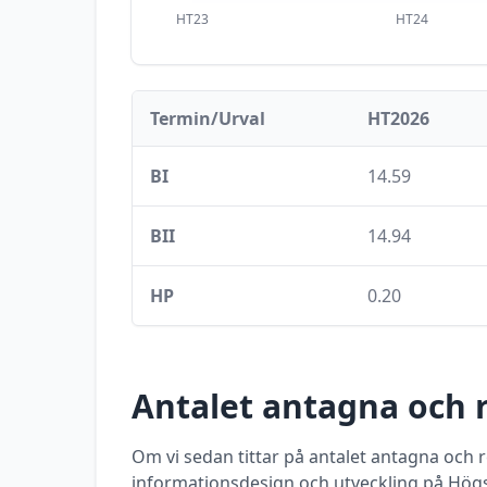
HT23
HT24
Termin/Urval
HT2026
BI
14.59
BII
14.94
HP
0.20
Antalet antagna och 
Om vi sedan tittar på antalet antagna och
informationsdesign och utveckling
på
Högs