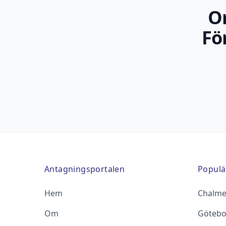
O
Fö
Antagningsportalen
Populä
Hem
Chalme
Om
Götebo