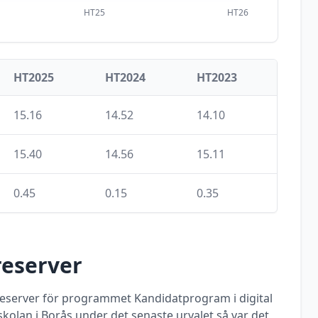
HT25
HT26
HT2025
HT2024
HT2023
15.16
14.52
14.10
15.40
14.56
15.11
0.45
0.15
0.35
reserver
 reserver för programmet
Kandidatprogram i digital
kolan i Borås
under det senaste urvalet så var det