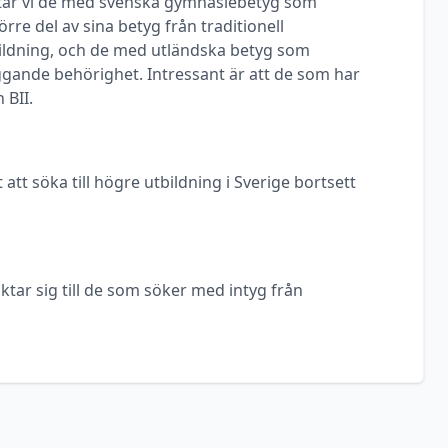
ittar vi de med svenska gymnasiebetyg som
rre del av sina betyg från traditionell
ldning, och de med utländska betyg som
ggande behörighet. Intressant är att de som har
 BII.
 att söka till högre utbildning i Sverige bortsett
ktar sig till de som söker med intyg från