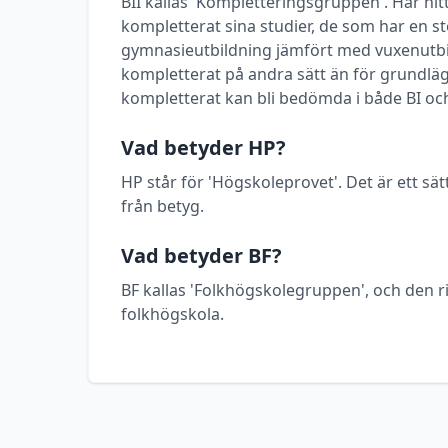
BII kallas 'Kompletteringsgruppen'. Här h
kompletterat sina studier, de som har en stö
gymnasieutbildning jämfört med vuxenutbi
kompletterat på andra sätt än för grundlä
kompletterat kan bli bedömda i både BI och
Vad betyder HP?
HP står för 'Högskoleprovet'. Det är ett sätt
från betyg.
Vad betyder BF?
BF kallas 'Folkhögskolegruppen', och den ri
folkhögskola.