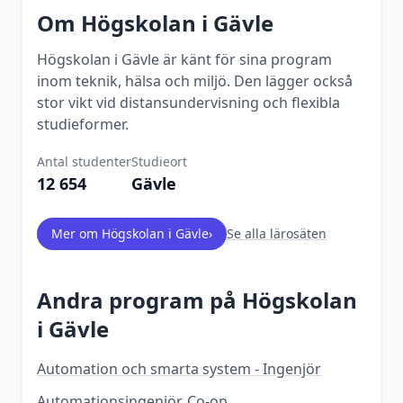
Om
Högskolan i Gävle
Högskolan i Gävle är känt för sina program
inom teknik, hälsa och miljö. Den lägger också
stor vikt vid distansundervisning och flexibla
studieformer.
Antal studenter
Studieort
12 654
Gävle
Mer om
Högskolan i Gävle
›
Se alla lärosäten
Andra program på
Högskolan
i Gävle
Automation och smarta system - Ingenjör
Automationsingenjör, Co-op