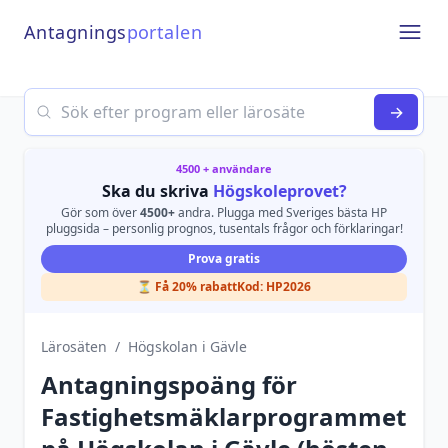
Antagnings
portalen
Open
Search
→
4500 + användare
Ska du skriva
Högskoleprovet?
Gör som över
4500+
andra. Plugga med Sveriges bästa HP
pluggsida – personlig prognos, tusentals frågor och förklaringar!
Prova gratis
⏳ Få 20% rabatt
Kod:
HP2026
Lärosäten
/
Högskolan i Gävle
Antagningspoäng för
Fastighetsmäklarprogrammet