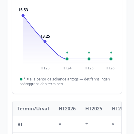
15.53
13.25
*
*
*
HT23
HT24
HT25
HT26
●
*
= alla behöriga sökande antogs — det fanns ingen
poänggräns den terminen.
Termin/Urval
HT2026
HT2025
HT2024
BI
*
*
*