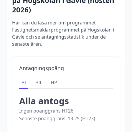
på
Högskolan i Gävle
(
hösten
2026
)
Här kan du läsa mer om programmet
Fastighetsmäklarprogrammet på Högskolan i
Gävle och se antagningsstatistik under de
senaste åren.
Antagningspoäng
BI
BII
HP
Alla antogs
Ingen poänggräns
HT26
Senaste poänggräns:
13.25
(
HT23
)