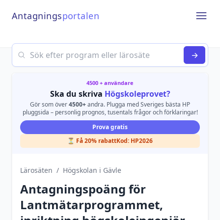
Antagnings
portalen
Open
Search
→
4500 + användare
Ska du skriva
Högskoleprovet?
Gör som över
4500+
andra. Plugga med Sveriges bästa HP
pluggsida – personlig prognos, tusentals frågor och förklaringar!
Prova gratis
⏳ Få 20% rabatt
Kod:
HP2026
Lärosäten
/
Högskolan i Gävle
Antagningspoäng för
Lantmätarprogrammet,