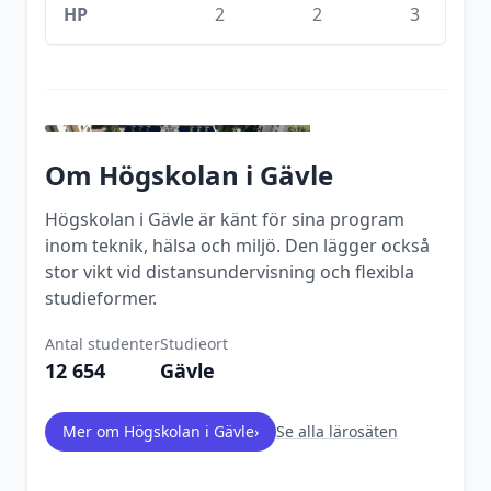
HP
2
2
3
Om
Högskolan i Gävle
Högskolan i Gävle är känt för sina program
inom teknik, hälsa och miljö. Den lägger också
stor vikt vid distansundervisning och flexibla
studieformer.
Antal studenter
Studieort
12 654
Gävle
Mer om
Högskolan i Gävle
›
Se alla lärosäten