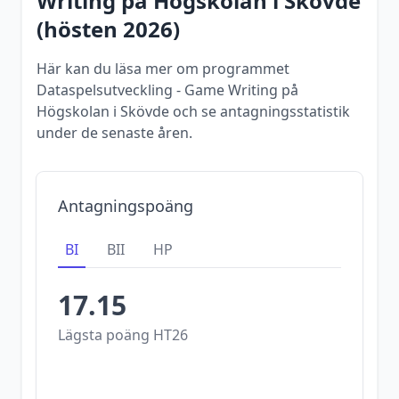
Writing
på
Högskolan i Skövde
(
hösten
2026
)
Här kan du läsa mer om programmet
Dataspelsutveckling - Game Writing på
Högskolan i Skövde och se antagningsstatistik
under de senaste åren.
Antagningspoäng
BI
BII
HP
17.15
Lägsta poäng
HT26