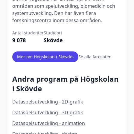
områden som spelutveckling, biomedicin och
systemutveckling. Den har även flera
forskningscentra inom dessa områden.
Antal studenter
Studieort
9 078
Skövde
Mer om
Högskolan i Skövde
›
Se alla lärosäten
Andra program på
Högskolan
i Skövde
Dataspelsutveckling - 2D-grafik
Dataspelsutveckling - 3D-grafik
Dataspelsutveckling - animation