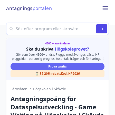
Antagnings
portalen
Open
Search
→
4500 + användare
Ska du skriva
Högskoleprovet?
Gör som över
4500+
andra. Plugga med Sveriges bästa HP
pluggsida – personlig prognos, tusentals frågor och förklaringar!
Prova gratis
⏳ Få 20% rabatt
Kod:
HP2026
Lärosäten
/
Högskolan i Skövde
Antagningspoäng för
Dataspelsutveckling - Game