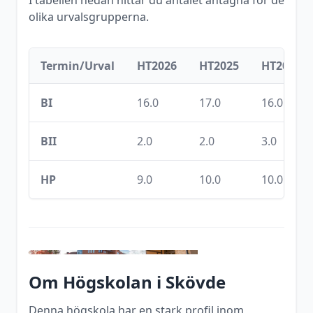
I tabellen nedan hittar du antalet antagna för de
olika urvalsgrupperna.
Termin/Urval
HT2026
HT2025
HT2024
BI
16.0
17.0
16.0
BII
2.0
2.0
3.0
HP
9.0
10.0
10.0
Om
Högskolan i Skövde
Denna högskola har en stark profil inom