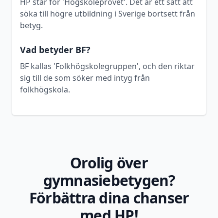
HP står för 'Högskoleprovet'. Det är ett sätt att
söka till högre utbildning i Sverige bortsett från
betyg.
Vad betyder BF?
BF kallas 'Folkhögskolegruppen', och den riktar
sig till de som söker med intyg från
folkhögskola.
Orolig över
gymnasiebetygen?
Förbättra dina chanser
med HP!