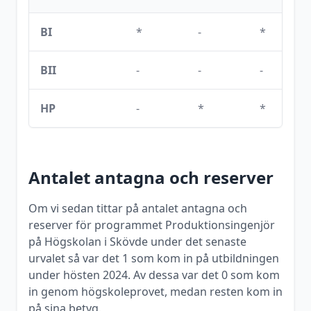
BI
*
-
*
BII
-
-
-
HP
-
*
*
Antalet antagna och reserver
Om vi sedan tittar på antalet antagna och
reserver för programmet
Produktionsingenjör
på
Högskolan i Skövde
under det senaste
urvalet så var det
1
som kom in på utbildningen
under
hösten
2024
. Av dessa var det
0
som kom
in genom högskoleprovet, medan resten kom in
på sina betyg.