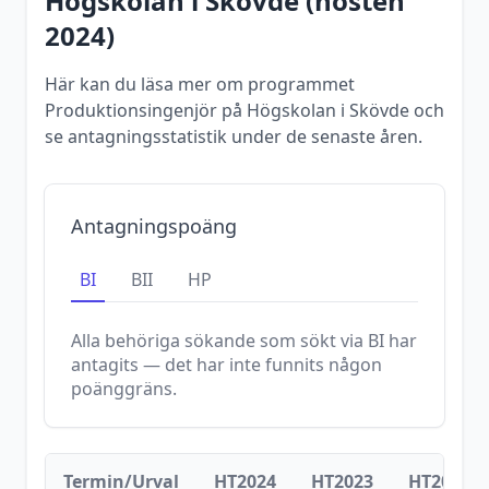
Högskolan i Skövde
(
hösten
2024
)
Här kan du läsa mer om programmet
Produktionsingenjör på Högskolan i Skövde och
se antagningsstatistik under de senaste åren.
Antagningspoäng
BI
BII
HP
Alla behöriga sökande som sökt via
BI
har
antagits — det har inte funnits någon
poänggräns.
Termin/Urval
HT2024
HT2023
HT2022