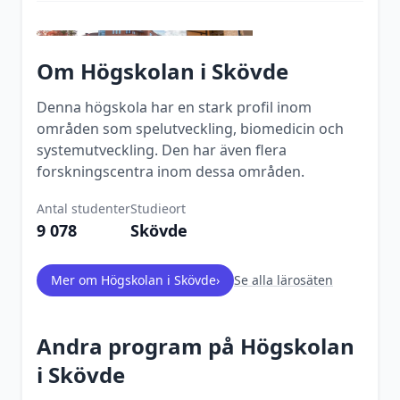
Om
Högskolan i Skövde
Denna högskola har en stark profil inom
områden som spelutveckling, biomedicin och
systemutveckling. Den har även flera
forskningscentra inom dessa områden.
Antal studenter
Studieort
9 078
Skövde
Mer om
Högskolan i Skövde
›
Se alla lärosäten
Andra program på
Högskolan
i Skövde