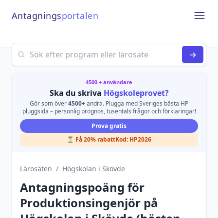
Antagnings
portalen
Open
Search
→
4500 + användare
Ska du skriva
Högskoleprovet?
Gör som över
4500+
andra. Plugga med Sveriges bästa HP
pluggsida – personlig prognos, tusentals frågor och förklaringar!
Prova gratis
⏳ Få 20% rabatt
Kod:
HP2026
Lärosäten
/
Högskolan i Skövde
Antagningspoäng för
Produktionsingenjör
på