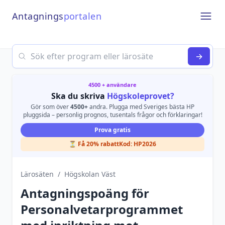
Antagnings
portalen
Open
Search
→
4500 + användare
Ska du skriva
Högskoleprovet?
Gör som över
4500+
andra. Plugga med Sveriges bästa HP
pluggsida – personlig prognos, tusentals frågor och förklaringar!
Prova gratis
⏳ Få 20% rabatt
Kod:
HP2026
Lärosäten
/
Högskolan Väst
Antagningspoäng för
Personalvetarprogrammet