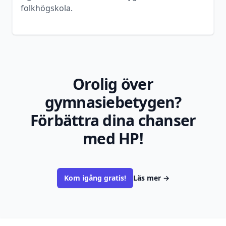
folkhögskola.
Orolig över
gymnasiebetygen?
Förbättra dina chanser
med HP!
Kom igång gratis!
Läs mer
→