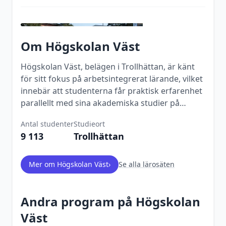
Om
Högskolan Väst
Högskolan Väst, belägen i Trollhättan, är känt
för sitt fokus på arbetsintegrerat lärande, vilket
innebär att studenterna får praktisk erfarenhet
parallellt med sina akademiska studier på
många program.
Antal studenter
Studieort
9 113
Trollhättan
Mer om
Högskolan Väst
›
Se alla lärosäten
Andra program på
Högskolan
Väst