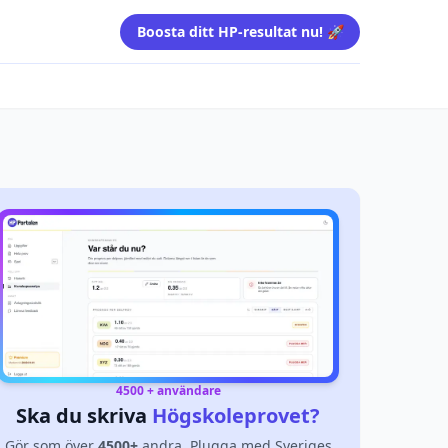
Boosta ditt HP-resultat nu! 🚀
4500 + användare
Ska du skriva
Högskoleprovet?
Gör som över
4500+
andra. Plugga med Sveriges