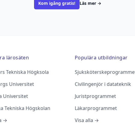
Kom igång gratis!
Läs mer
→
ra lärosäten
Populära utbildningar
rs Tekniska Högksola
Sjuksköterskeprogramme
rgs Universitet
Civilingenjör i datateknik
 Universitet
Juristprogrammet
ga Tekniska Högskolan
Läkarprogrammet
la →
Visa alla →