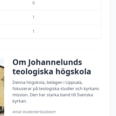
0
1
1
Om
Johannelunds
teologiska högskola
Denna högskola, belägen i Uppsala,
fokuserar på teologiska studier och kyrkans
mission. Den har starka band till Svenska
kyrkan.
Antal studenter
Studieort