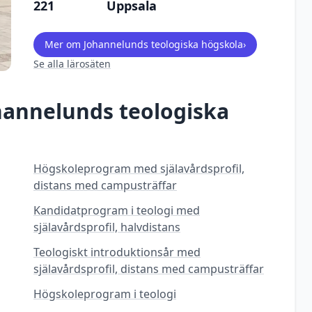
221
Uppsala
Mer om
Johannelunds teologiska högskola
›
Se alla lärosäten
hannelunds teologiska
Högskoleprogram med själavårdsprofil,
distans med campusträffar
Kandidatprogram i teologi med
själavårdsprofil, halvdistans
Teologiskt introduktionsår med
själavårdsprofil, distans med campusträffar
Högskoleprogram i teologi