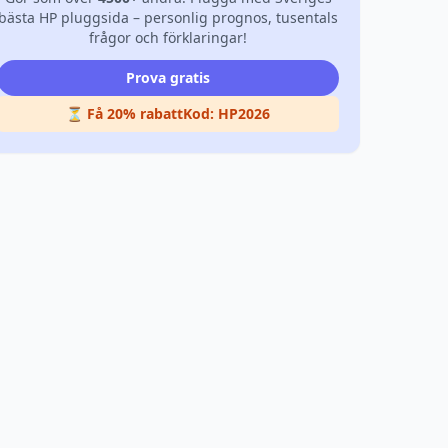
bästa HP pluggsida – personlig prognos, tusentals
frågor och förklaringar!
Prova gratis
⏳ Få 20% rabatt
Kod:
HP2026