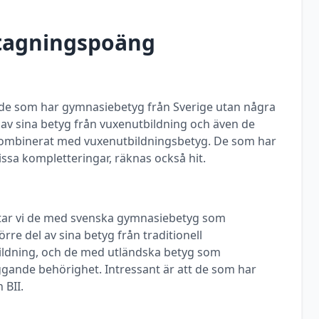
ntagningspoäng
ill de som har gymnasiebetyg från Sverige utan några
a av sina betyg från vuxenutbildning och även de
ombinerat med vuxenutbildningsbetyg. De som har
ssa kompletteringar, räknas också hit.
ittar vi de med svenska gymnasiebetyg som
rre del av sina betyg från traditionell
ldning, och de med utländska betyg som
ggande behörighet. Intressant är att de som har
 BII.