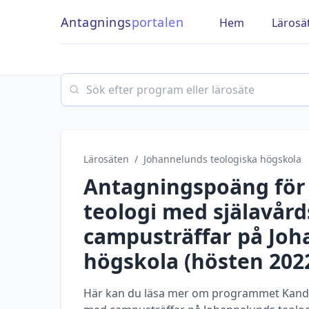
Antagnings
portalen
Hem
Lärosä
Search
Lärosäten
/
Johannelunds teologiska högskola
Antagningspoäng fö
teologi med själavård
campusträffar
på
Joh
högskola
(
hösten
202
Här kan du läsa mer om programmet Kandid