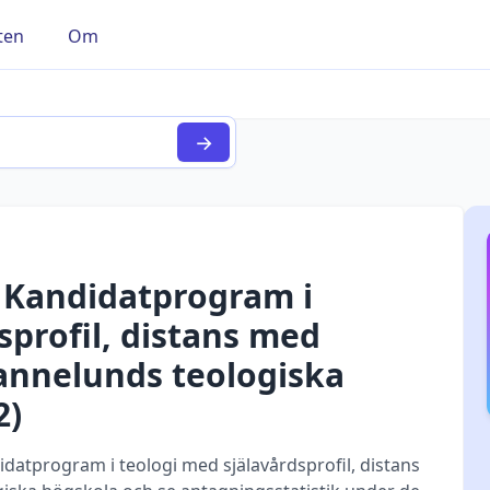
ten
Om
→
r
Kandidatprogram i
sprofil, distans med
annelunds teologiska
2
)
atprogram i teologi med själavårdsprofil, distans