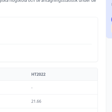
iska högskola och se antagningsstatistik under de
HT2022
-
21.66