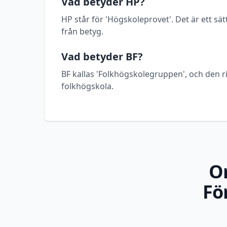
Vad betyder HP?
HP står för 'Högskoleprovet'. Det är ett sätt
från betyg.
Vad betyder BF?
BF kallas 'Folkhögskolegruppen', och den ri
folkhögskola.
O
Fö