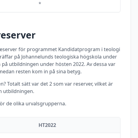
*
reserver
 reserver för programmet
Kandidatprogram i teologi
räffar
på
Johannelunds teologiska högskola
under
 på utbildningen under
hösten
2022
. Av dessa var
edan resten kom in på sina betyg.
? Totalt sätt var det
2
som var reserver, vilket är
 utbildningen.
för de olika urvalsgrupperna.
HT2022