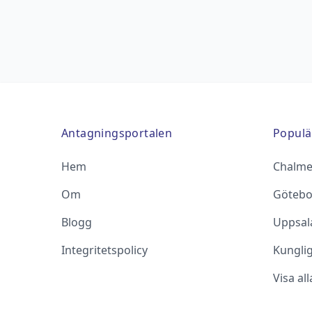
Antagningsportalen
Populä
Hem
Chalme
Om
Götebo
Blogg
Uppsala
Integritetspolicy
Kungli
Visa al