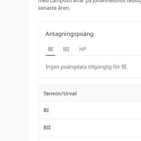
med campusträffar på Johannelunds teolog
senaste åren.
Antagningspoäng
BI
BII
HP
Ingen poängdata tillgänglig för
BI
.
Termin/Urval
BI
BII