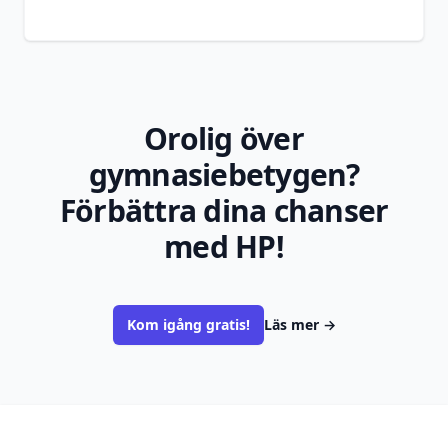
Orolig över
gymnasiebetygen?
Förbättra dina chanser
med HP!
Kom igång gratis!
Läs mer
→