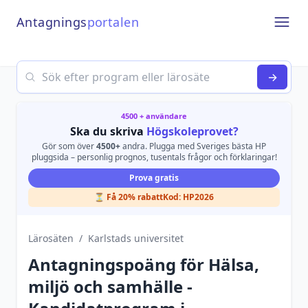
Antagnings
portalen
Open
Search
→
4500 + användare
Ska du skriva
Högskoleprovet?
Gör som över
4500+
andra. Plugga med Sveriges bästa HP
pluggsida – personlig prognos, tusentals frågor och förklaringar!
Prova gratis
⏳ Få 20% rabatt
Kod:
HP2026
Lärosäten
/
Karlstads universitet
Antagningspoäng för
Hälsa,
miljö och samhälle -