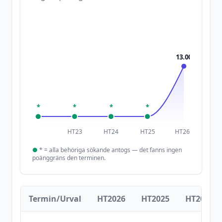
13.00
*
*
*
*
HT23
HT24
HT25
HT26
●
*
= alla behöriga sökande antogs — det fanns ingen
poänggräns den terminen.
Termin/Urval
HT2026
HT2025
HT2024