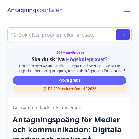
Antagnings
portalen
Open
Search
→
4500 + användare
Ska du skriva
Högskoleprovet?
Gör som över
4500+
andra. Plugga med Sveriges bästa HP
pluggsida – personlig prognos, tusentals frågor och förklaringar!
Prova gratis
⏳ Få 20% rabatt
Kod:
HP2026
Lärosäten
/
Karlstads universitet
Antagningspoäng för
Medier
och kommunikation: Digitala