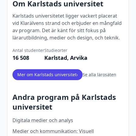
Om
Karlstads universitet
Karlstads universitetet ligger vackert placerat
vid Klarälvens strand och erbjuder en mångfald
av program. Det är känt för sitt fokus på
lärarutbildning, medier och design, och teknik.
Antal studenter
Studieorter
16 508
Karlstad, Arvika
Mer om
Karlstads universitet
›
Se alla lärosäten
Andra program på
Karlstads
universitet
Digitala medier och analys
Medier och kommunikation: Visuell