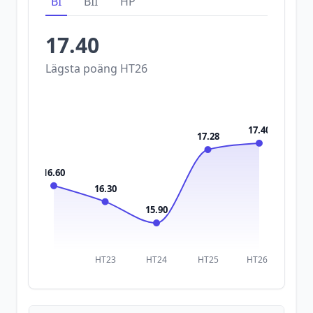
BI
BII
HP
17.40
Lägsta poäng
HT26
17.40
17.28
16.60
16.30
15.90
HT23
HT24
HT25
HT26