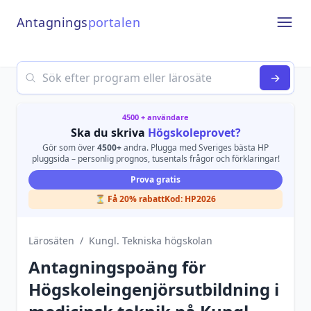
Antagnings
portalen
Open
Search
→
4500 + användare
Ska du skriva
Högskoleprovet?
Gör som över
4500+
andra. Plugga med Sveriges bästa HP
pluggsida – personlig prognos, tusentals frågor och förklaringar!
Prova gratis
⏳ Få 20% rabatt
Kod:
HP2026
Lärosäten
/
Kungl. Tekniska högskolan
Antagningspoäng för
Högskoleingenjörsutbildning i