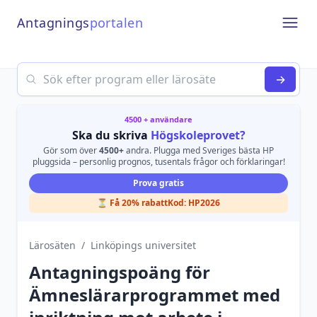
Antagnings
portalen
Open
Search
→
4500 + användare
Ska du skriva
Högskoleprovet?
Gör som över
4500+
andra. Plugga med Sveriges bästa HP
pluggsida – personlig prognos, tusentals frågor och förklaringar!
Prova gratis
⏳ Få 20% rabatt
Kod:
HP2026
Lärosäten
/
Linköpings universitet
Antagningspoäng för
Ämneslärarprogrammet med