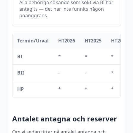
Alla behöriga sökande som sökt via
BI
har
antagits — det har inte funnits någon
poänggräns.
Termin/Urval
HT2026
HT2025
HT2024
BI
*
*
*
BII
-
-
*
HP
*
*
*
Antalet antagna och reserver
Om vi sedan tittar på antalet antagna och