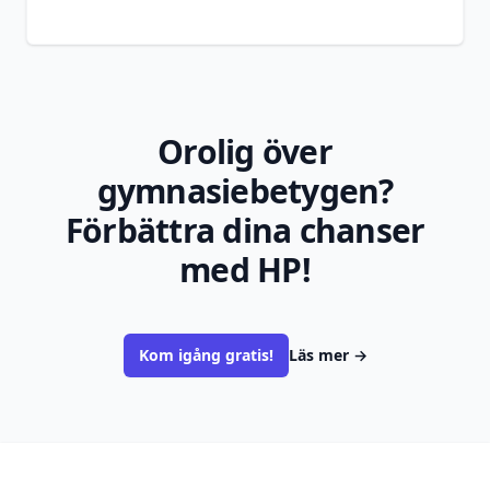
Orolig över
gymnasiebetygen?
Förbättra dina chanser
med HP!
Kom igång gratis!
Läs mer
→