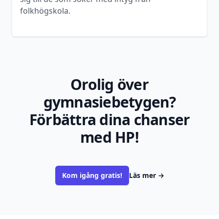
folkhögskola.
Orolig över
gymnasiebetygen?
Förbättra dina chanser
med HP!
Kom igång gratis!
Läs mer
→