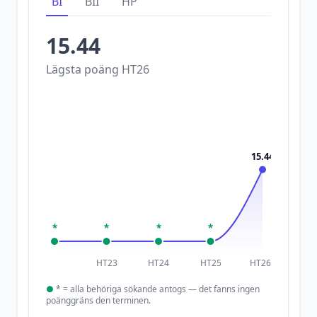
BI
BII
HP
15.44
Lägsta poäng
HT26
15.44
*
*
*
*
HT23
HT24
HT25
HT26
●
*
= alla behöriga sökande antogs — det fanns ingen
poänggräns den terminen.