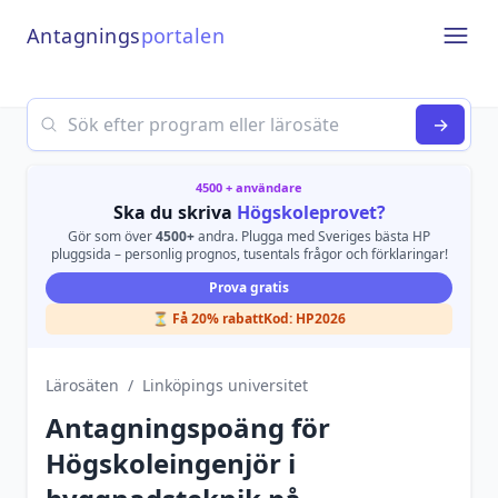
Antagnings
portalen
Open
Search
→
4500 + användare
Ska du skriva
Högskoleprovet?
Gör som över
4500+
andra. Plugga med Sveriges bästa HP
pluggsida – personlig prognos, tusentals frågor och förklaringar!
Prova gratis
⏳ Få 20% rabatt
Kod:
HP2026
Lärosäten
/
Linköpings universitet
Antagningspoäng för
Högskoleingenjör i