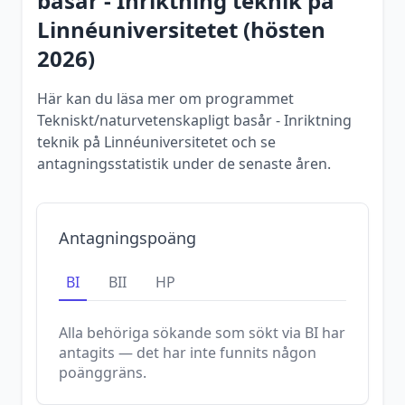
basår - Inriktning teknik
på
Linnéuniversitetet
(
hösten
2026
)
Här kan du läsa mer om programmet
Tekniskt/naturvetenskapligt basår - Inriktning
teknik på Linnéuniversitetet och se
antagningsstatistik under de senaste åren.
Antagningspoäng
BI
BII
HP
Alla behöriga sökande som sökt via
BI
har
antagits — det har inte funnits någon
poänggräns.