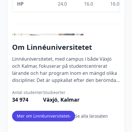
HP
24.0
16.0
16.0
Om
Linnéuniversitetet
Linnéuniversitetet, med campus i både Växjö
och Kalmar, fokuserar på studentcentrerat
lärande och har program inom en mängd olika
discipliner. Det är uppkallat efter den berömda
svenske botanikern Carl von Linné.
Antal studenter
Studieorter
34 974
Växjö, Kalmar
Mer om
Linnéuniversitetet
›
Se alla lärosäten