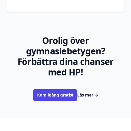
Orolig över
gymnasiebetygen?
Förbättra dina chanser
med HP!
Kom igång gratis!
Läs mer
→