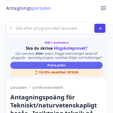
Antagnings
portalen
Open
Search
→
4500 + användare
Ska du skriva
Högskoleprovet?
Gör som över
4500+
andra. Plugga med Sveriges bästa HP
pluggsida – personlig prognos, tusentals frågor och förklaringar!
Prova gratis
⏳ Få 20% rabatt
Kod:
HP2026
Lärosäten
/
Linnéuniversitetet
Antagningspoäng för
Tekniskt/naturvetenskapligt