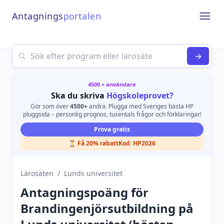
Antagnings
portalen
Open
Search
→
4500 + användare
Ska du skriva
Högskoleprovet?
Gör som över
4500+
andra. Plugga med Sveriges bästa HP
pluggsida – personlig prognos, tusentals frågor och förklaringar!
Prova gratis
⏳ Få 20% rabatt
Kod:
HP2026
Lärosäten
/
Lunds universitet
Antagningspoäng för
Brandingenjörsutbildning
på