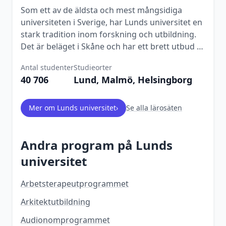
Som ett av de äldsta och mest mångsidiga
universiteten i Sverige, har Lunds universitet en
stark tradition inom forskning och utbildning.
Det är beläget i Skåne och har ett brett utbud av
program inom nästan alla akademiska
Antal studenter
Studieorter
discipliner.
40 706
Lund, Malmö, Helsingborg
Mer om
Lunds universitet
›
Se alla lärosäten
Andra program på
Lunds
universitet
Arbetsterapeutprogrammet
Arkitektutbildning
Audionomprogrammet