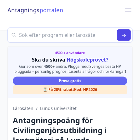
Antagnings
portalen
Open
Search
→
4500 + användare
Ska du skriva
Högskoleprovet?
Gör som över
4500+
andra. Plugga med Sveriges bästa HP
pluggsida – personlig prognos, tusentals frågor och förklaringar!
Prova gratis
⏳ Få 20% rabatt
Kod:
HP2026
Lärosäten
/
Lunds universitet
Antagningspoäng för
Civilingenjörsutbildning i