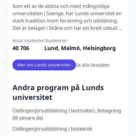
Som ett av de äldsta och mest mångsidiga
universiteten i Sverige, har Lunds universitet en
stark tradition inom forskning och utbildning.
Det är beläget i Skåne och har ett brett utbud av
program inom nästan alla akademiska
Antal studenter
Studieorter
discipliner.
40 706
Lund, Malmö, Helsingborg
Mer om
Lunds universitet
›
Se alla lärosäten
Andra program på
Lunds
universitet
Civilingenjörsutbildning i lantmäteri, Antagning
till senare del
Civilingenjörsutbildning i bioteknik