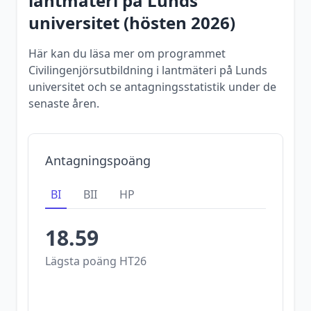
lantmäteri
på
Lunds
universitet
(
hösten
2026
)
Här kan du läsa mer om programmet
Civilingenjörsutbildning i lantmäteri på Lunds
universitet och se antagningsstatistik under de
senaste åren.
Antagningspoäng
BI
BII
HP
18.59
Lägsta poäng
HT26