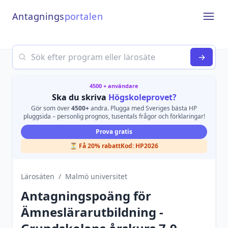
Antagnings
portalen
Open
Search
→
4500 + användare
Ska du skriva
Högskoleprovet?
Gör som över
4500+
andra. Plugga med Sveriges bästa HP
pluggsida – personlig prognos, tusentals frågor och förklaringar!
Prova gratis
⏳ Få 20% rabatt
Kod:
HP2026
Lärosäten
/
Malmö universitet
Antagningspoäng för
Ämneslärarutbildning -