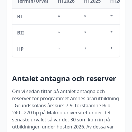
Termin/Urval
HT2026
HT2025
HT2024
BI
*
*
*
BII
*
*
*
HP
*
*
*
Antalet antagna och reserver
Om vi sedan tittar på antalet antagna och
reserver för programmet
Ämneslärarutbildning
- Grundskolans årskurs 7-9, förstaämne Bild,
240 - 270 hp
på
Malmö universitet
under det
senaste urvalet så var det
30
som kom in på
utbildningen under
hösten
2026
. Av dessa var