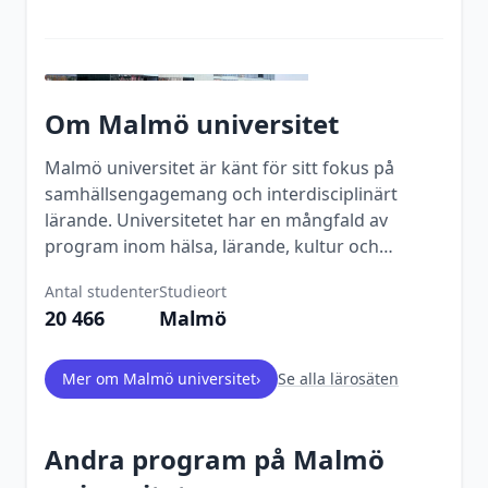
Om
Malmö universitet
Malmö universitet är känt för sitt fokus på
samhällsengagemang och interdisciplinärt
lärande. Universitetet har en mångfald av
program inom hälsa, lärande, kultur och
samhälle.
Antal studenter
Studieort
20 466
Malmö
Mer om
Malmö universitet
›
Se alla lärosäten
Andra program på
Malmö