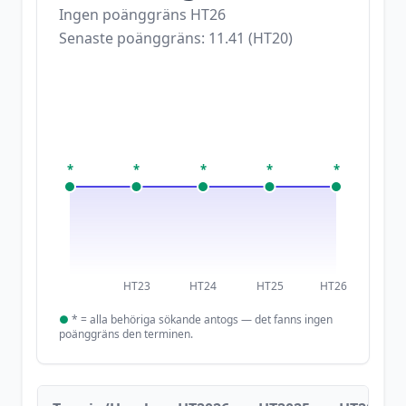
Ingen poänggräns
HT26
Senaste poänggräns:
11.41
(
HT20
)
*
*
*
*
*
HT23
HT24
HT25
HT26
●
*
= alla behöriga sökande antogs — det fanns ingen
poänggräns den terminen.