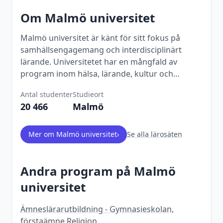
Om
Malmö universitet
Malmö universitet är känt för sitt fokus på
samhällsengagemang och interdisciplinärt
lärande. Universitetet har en mångfald av
program inom hälsa, lärande, kultur och
samhälle.
Antal studenter
Studieort
20 466
Malmö
Mer om
Malmö universitet
›
Se alla lärosäten
Andra program på
Malmö
universitet
Ämneslärarutbildning - Gymnasieskolan,
förstaämne Religion