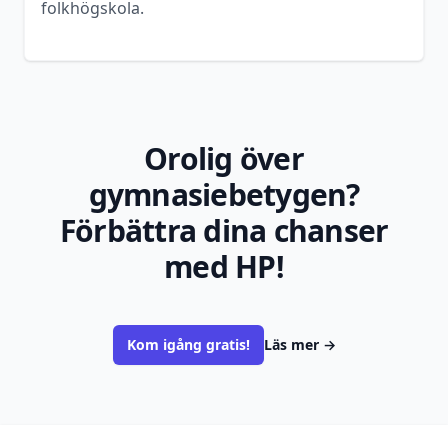
folkhögskola.
Orolig över
gymnasiebetygen?
Förbättra dina chanser
med HP!
Kom igång gratis!
Läs mer
→