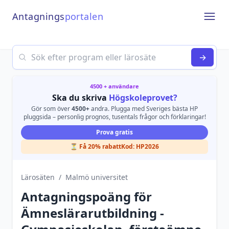
Antagnings
portalen
Open
Search
→
4500 + användare
Ska du skriva
Högskoleprovet?
Gör som över
4500+
andra. Plugga med Sveriges bästa HP
pluggsida – personlig prognos, tusentals frågor och förklaringar!
Prova gratis
⏳ Få 20% rabatt
Kod:
HP2026
Lärosäten
/
Malmö universitet
Antagningspoäng för
Ämneslärarutbildning -