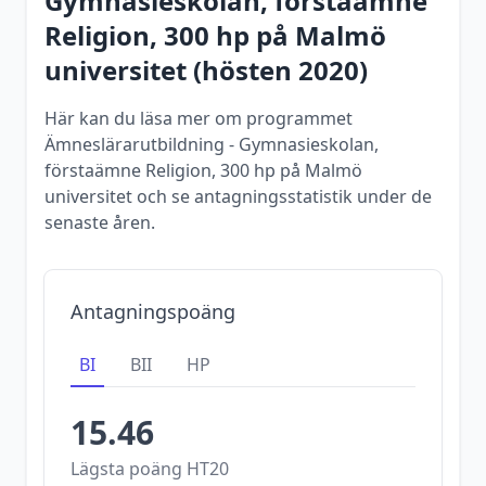
Gymnasieskolan, förstaämne
Religion, 300 hp
på
Malmö
universitet
(
hösten
2020
)
Här kan du läsa mer om programmet
Ämneslärarutbildning - Gymnasieskolan,
förstaämne Religion, 300 hp på Malmö
universitet och se antagningsstatistik under de
senaste åren.
Antagningspoäng
BI
BII
HP
15.46
Lägsta poäng
HT20