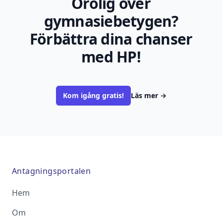
Orolig över
gymnasiebetygen?
Förbättra dina chanser
med HP!
Kom igång gratis!
Läs mer
→
Antagningsportalen
Hem
Om