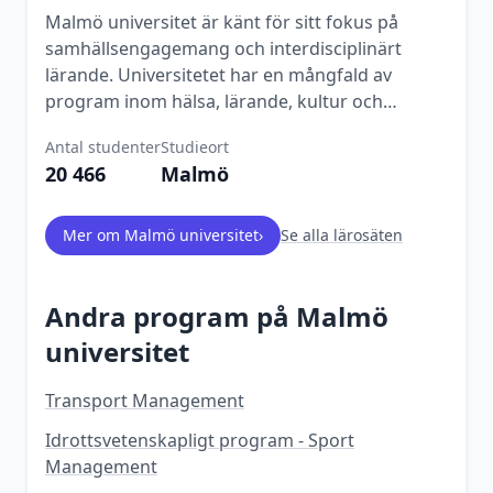
Malmö universitet är känt för sitt fokus på
samhällsengagemang och interdisciplinärt
lärande. Universitetet har en mångfald av
program inom hälsa, lärande, kultur och
samhälle.
Antal studenter
Studieort
20 466
Malmö
Mer om
Malmö universitet
›
Se alla lärosäten
Andra program på
Malmö
universitet
Transport Management
Idrottsvetenskapligt program - Sport
Management