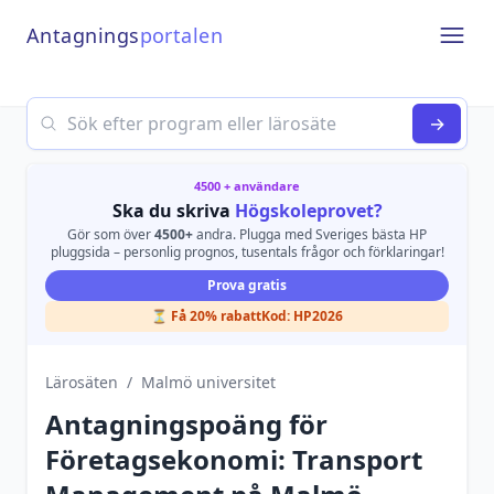
Antagnings
portalen
Open
Search
→
4500 + användare
Ska du skriva
Högskoleprovet?
Gör som över
4500+
andra. Plugga med Sveriges bästa HP
pluggsida – personlig prognos, tusentals frågor och förklaringar!
Prova gratis
⏳ Få 20% rabatt
Kod:
HP2026
Lärosäten
/
Malmö universitet
Antagningspoäng för
Företagsekonomi: Transport