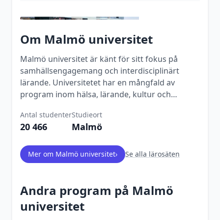
Om
Malmö universitet
Malmö universitet är känt för sitt fokus på
samhällsengagemang och interdisciplinärt
lärande. Universitetet har en mångfald av
program inom hälsa, lärande, kultur och
samhälle.
Antal studenter
Studieort
20 466
Malmö
Mer om
Malmö universitet
›
Se alla lärosäten
Andra program på
Malmö
universitet