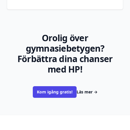
Orolig över
gymnasiebetygen?
Förbättra dina chanser
med HP!
Kom igång gratis!
Läs mer
→