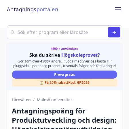
Antagnings
portalen
Open
Search
→
4500 + användare
Ska du skriva
Högskoleprovet?
Gör som över
4500+
andra. Plugga med Sveriges bästa HP
pluggsida – personlig prognos, tusentals frågor och förklaringar!
Prova gratis
⏳ Få 20% rabatt
Kod:
HP2026
Lärosäten
/
Malmö universitet
Antagningspoäng för
Produktutveckling och design: