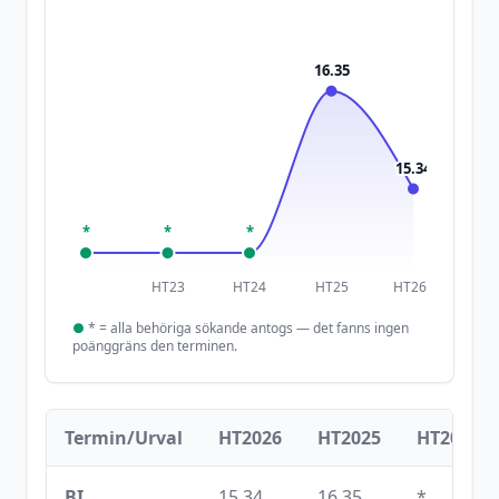
16.35
15.34
*
*
*
HT23
HT24
HT25
HT26
●
*
= alla behöriga sökande antogs — det fanns ingen
poänggräns den terminen.
Termin/Urval
HT2026
HT2025
HT2024
BI
15.34
16.35
*