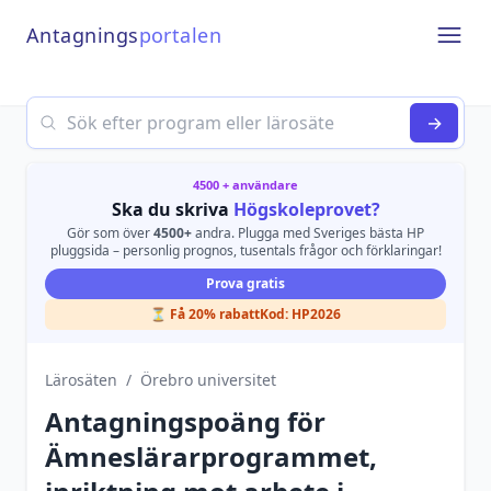
Antagnings
portalen
Open
Search
→
4500 + användare
Ska du skriva
Högskoleprovet?
Gör som över
4500+
andra. Plugga med Sveriges bästa HP
pluggsida – personlig prognos, tusentals frågor och förklaringar!
Prova gratis
⏳ Få 20% rabatt
Kod:
HP2026
Lärosäten
/
Örebro universitet
Antagningspoäng för
Ämneslärarprogrammet,