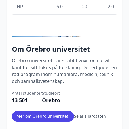
HP
6.0
2.0
2.0
Om
Örebro universitet
Örebro universitet har snabbt vuxit och blivit
känt för sitt fokus på forskning. Det erbjuder en
rad program inom humaniora, medicin, teknik
och samhällsvetenskap.
Antal studenter
Studieort
13 501
Örebro
Mer om
Örebro universitet
›
Se alla lärosäten