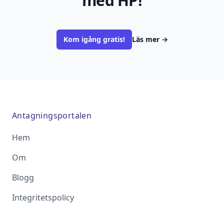
med HP!
Kom igång gratis!
Läs mer
→
Antagningsportalen
Hem
Om
Blogg
Integritetspolicy