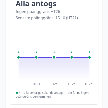
Alla antogs
Ingen poänggräns
HT26
Senaste poänggräns:
15.10
(
HT21
)
*
*
*
*
*
HT23
HT24
HT25
HT26
●
*
= alla behöriga sökande antogs — det fanns ingen
poänggräns den terminen.