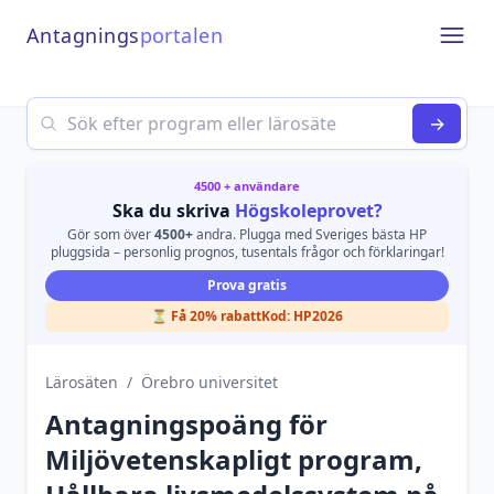
Antagnings
portalen
Open
Search
→
4500 + användare
Ska du skriva
Högskoleprovet?
Gör som över
4500+
andra. Plugga med Sveriges bästa HP
pluggsida – personlig prognos, tusentals frågor och förklaringar!
Prova gratis
⏳ Få 20% rabatt
Kod:
HP2026
Lärosäten
/
Örebro universitet
Antagningspoäng för
Miljövetenskapligt program,