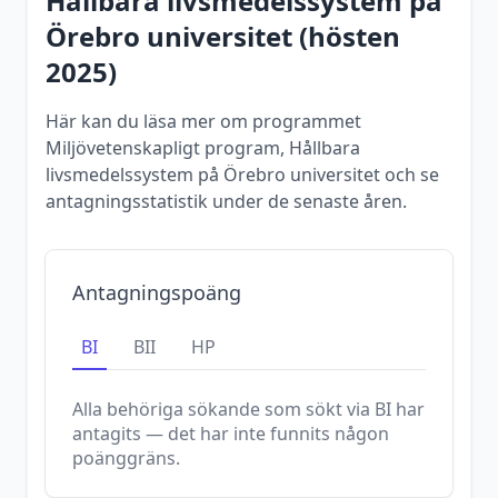
Hållbara livsmedelssystem
på
Örebro universitet
(
hösten
2025
)
Här kan du läsa mer om programmet
Miljövetenskapligt program, Hållbara
livsmedelssystem på Örebro universitet och se
antagningsstatistik under de senaste åren.
Antagningspoäng
BI
BII
HP
Alla behöriga sökande som sökt via
BI
har
antagits — det har inte funnits någon
poänggräns.