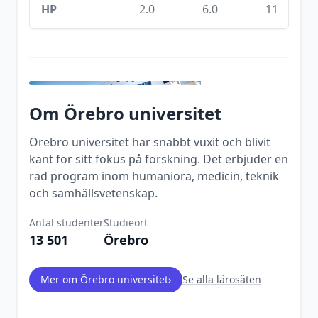
HP
2.0
6.0
11
Om
Örebro universitet
Örebro universitet har snabbt vuxit och blivit
känt för sitt fokus på forskning. Det erbjuder en
rad program inom humaniora, medicin, teknik
och samhällsvetenskap.
Antal studenter
Studieort
13 501
Örebro
Mer om
Örebro universitet
›
Se alla lärosäten