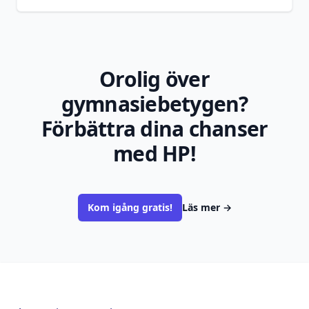
Orolig över
gymnasiebetygen?
Förbättra dina chanser
med HP!
Kom igång gratis!
Läs mer
→