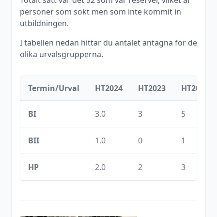
Totalt sätt var det
52
som var reserver, vilket är
personer som sökt men som inte kommit in
utbildningen.
I tabellen nedan hittar du antalet antagna för de
olika urvalsgrupperna.
Termin/Urval
HT2024
HT2023
HT2022
BI
3.0
3
5
BII
1.0
0
1
HP
2.0
2
3