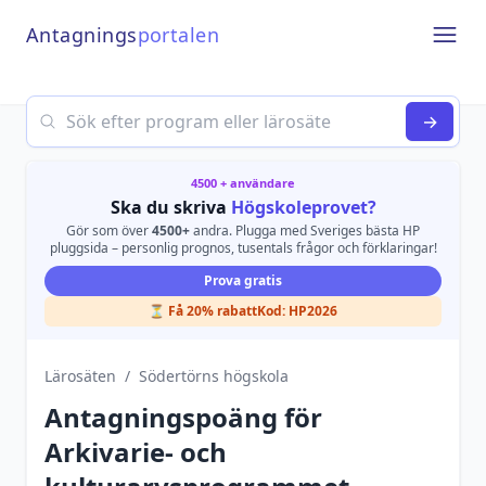
Antagnings
portalen
Open
Search
→
4500 + användare
Ska du skriva
Högskoleprovet?
Gör som över
4500+
andra. Plugga med Sveriges bästa HP
pluggsida – personlig prognos, tusentals frågor och förklaringar!
Prova gratis
⏳ Få 20% rabatt
Kod:
HP2026
Lärosäten
/
Södertörns högskola
Antagningspoäng för
Arkivarie- och