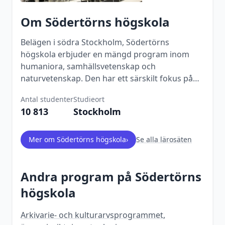
Om
Södertörns högskola
Belägen i södra Stockholm, Södertörns
högskola erbjuder en mängd program inom
humaniora, samhällsvetenskap och
naturvetenskap. Den har ett särskilt fokus på
mångfald och interkulturell förståelse.
Antal studenter
Studieort
10 813
Stockholm
Mer om
Södertörns högskola
›
Se alla lärosäten
Andra program på
Södertörns
högskola
Arkivarie- och kulturarvsprogrammet,