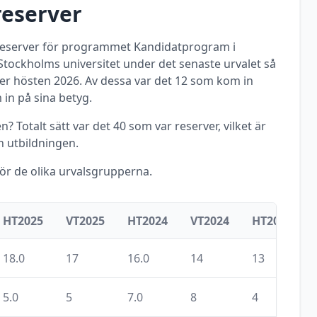
reserver
 reserver för programmet
Kandidatprogram i
Stockholms universitet
under det senaste urvalet så
der
hösten
2026
. Av dessa var det
12
som kom in
n på sina betyg.
? Totalt sätt var det
40
som var reserver, vilket är
 utbildningen.
för de olika urvalsgrupperna.
HT2025
VT2025
HT2024
VT2024
HT2023
18.0
17
16.0
14
13
5.0
5
7.0
8
4