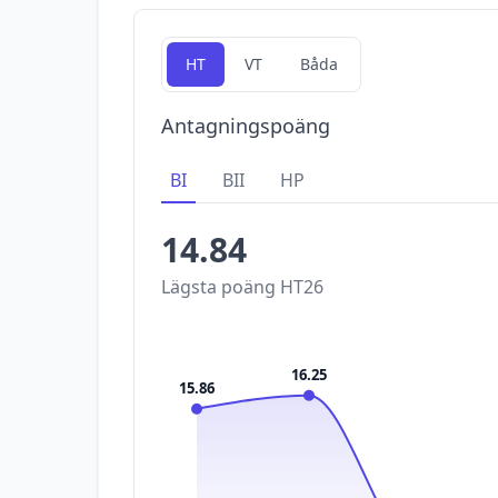
HT
VT
Båda
Antagningspoäng
BI
BII
HP
14.84
Lägsta poäng
HT26
16.25
15.86