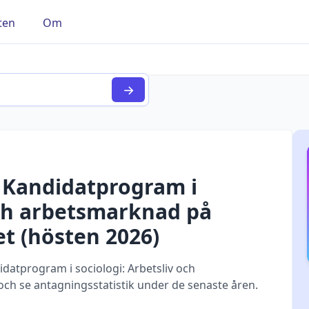
ten
Om
→
r
Kandidatprogram i
och arbetsmarknad
på
et
(
hösten
2026
)
atprogram i sociologi: Arbetsliv och
ch se antagningsstatistik under de senaste åren.