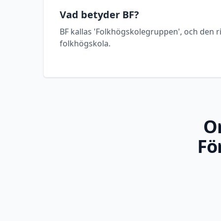
Vad betyder BF?
BF kallas 'Folkhögskolegruppen', och den ri
folkhögskola.
O
Fö