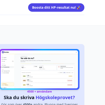
Boosta ditt HP-resultat nu! 🚀
4500 + användare
Ska du skriva
Högskoleprovet?
Gör som över
4500+
andra. Plugga med Sveriges