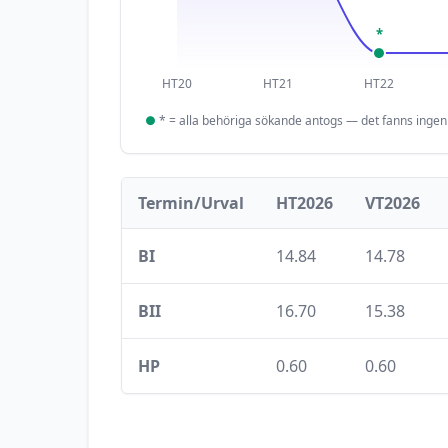
*
HT20
HT21
HT22
●
*
= alla behöriga sökande antogs — det fanns inge
Termin/Urval
HT2026
VT2026
BI
14.84
14.78
BII
16.70
15.38
HP
0.60
0.60