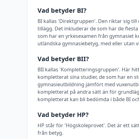
Vad betyder BI?
BI kallas 'Direktgruppen'. Den riktar sig t
tillägg. Det inkluderar de som har de flest
som har en yrkesexamen från gymnasiet k
utländska gymnasiebetyg, med eller utan vi
Vad betyder BII?
BII kallas 'Kompletteringsgruppen'. Här h
kompletterat sina studier, de som har en stö
gymnasieutbildning jämfört med vuxenutbi
kompletterat på andra sätt än för grundlä
kompletterat kan bli bedömda i både BI och
Vad betyder HP?
HP står för 'Högskoleprovet'. Det är ett sätt
från betyg.