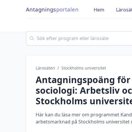
Antagnings
portalen
Hem
Lärosä
Search
Lärosäten
/
Stockholms universitet
Antagningspoäng fö
sociologi: Arbetsliv 
Stockholms universit
Här kan du läsa mer om programmet Kandid
arbetsmarknad på Stockholms universitet o