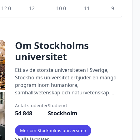
12.0
12
10.0
11
9
Om
Stockholms
universitet
Ett av de största universiteten i Sverige,
Stockholms universitet erbjuder en mängd
program inom humaniora,
samhällsvetenskap och naturvetenskap.
Dess campus ligger i en vacker nationalpark.
Antal studenter
Studieort
54 848
Stockholm
Mer om
Stockholms universitet
›
Se alla lärosäten