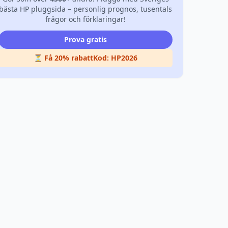
bästa HP pluggsida – personlig prognos, tusentals
frågor och förklaringar!
Prova gratis
⏳ Få 20% rabatt
Kod:
HP2026