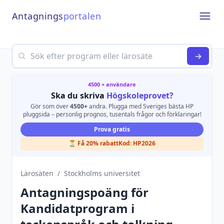
Antagnings
portalen
Open
Search
→
4500 + användare
Ska du skriva
Högskoleprovet?
Gör som över
4500+
andra. Plugga med Sveriges bästa HP
pluggsida – personlig prognos, tusentals frågor och förklaringar!
Prova gratis
⏳ Få 20% rabatt
Kod:
HP2026
Lärosäten
/
Stockholms universitet
Antagningspoäng för
Kandidatprogram i