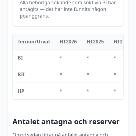
Alla behöriga sökande som sökt via
BI
har
antagits — det har inte funnits någon
poänggräns.
Termin/Urval
HT2026
HT2025
HT2024
BI
*
*
*
BII
*
*
*
HP
*
*
*
Antalet antagna och reserver
Om vi sedan tittar på antalet antagna och