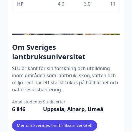
HP
4.0
3.0
11
Om
Sveriges
lantbruksuniversitet
SLU är känt för sin forskning och utbildning
inom områden som lantbruk, skog, vatten och
miljö. Det har ett starkt fokus på hållbarhet och
naturresurshantering.
Antal studenter
Studieorter
6 846
Uppsala, Alnarp, Umeå
Mer om
Sveriges lantbruksuniversitet
›