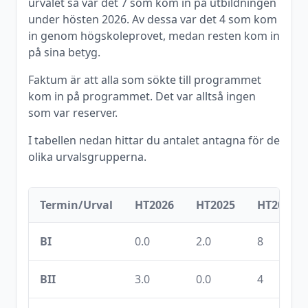
urvalet så var det
7
som kom in på utbildningen
under
hösten
2026
. Av dessa var det
4
som kom
in genom högskoleprovet, medan resten kom in
på sina betyg.
Faktum är att alla som sökte till programmet
kom in på programmet. Det var alltså ingen
som var reserver.
I tabellen nedan hittar du antalet antagna för de
olika urvalsgrupperna.
Termin/Urval
HT2026
HT2025
HT2020
BI
0.0
2.0
8
BII
3.0
0.0
4