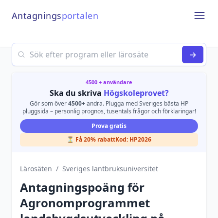
Antagnings
portalen
Open
Search
→
4500 + användare
Ska du skriva
Högskoleprovet?
Gör som över
4500+
andra. Plugga med Sveriges bästa HP
pluggsida – personlig prognos, tusentals frågor och förklaringar!
Prova gratis
⏳ Få 20% rabatt
Kod:
HP2026
Lärosäten
/
Sveriges lantbruksuniversitet
Antagningspoäng för
Agronomprogrammet