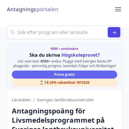
Antagnings
portalen
Open
Search
→
4500 + användare
Ska du skriva
Högskoleprovet?
Gör som över
4500+
andra. Plugga med Sveriges bästa HP
pluggsida – personlig prognos, tusentals frågor och förklaringar!
Prova gratis
⏳ Få 20% rabatt
Kod:
HP2026
Lärosäten
/
Sveriges lantbruksuniversitet
Antagningspoäng för
Livsmedelsprogrammet
på