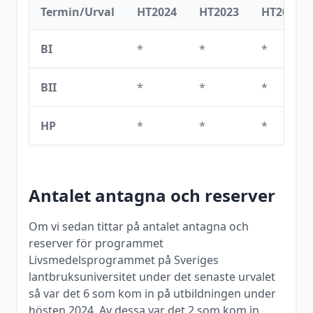
Termin/Urval
HT2024
HT2023
HT2022
BI
*
*
*
BII
*
*
*
HP
*
*
*
Antalet antagna och reserver
Om vi sedan tittar på antalet antagna och
reserver för programmet
Livsmedelsprogrammet
på
Sveriges
lantbruksuniversitet
under det senaste urvalet
så var det
6
som kom in på utbildningen under
hösten
2024
. Av dessa var det
2
som kom in