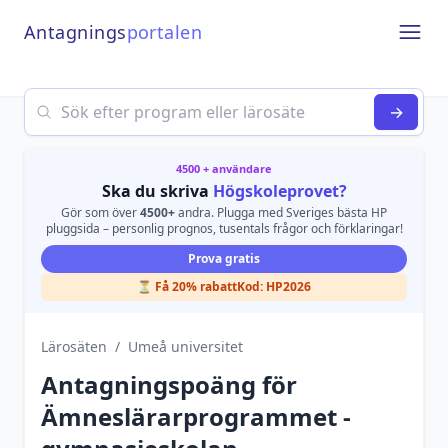
Antagnings
portalen
Open
Search
→
4500 + användare
Ska du skriva
Högskoleprovet?
Gör som över
4500+
andra. Plugga med Sveriges bästa HP
pluggsida – personlig prognos, tusentals frågor och förklaringar!
Prova gratis
⏳ Få 20% rabatt
Kod:
HP2026
Lärosäten
/
Umeå universitet
Antagningspoäng för
Ämneslärarprogrammet -