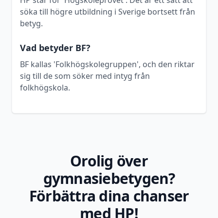
HP står för 'Högskoleprovet'. Det är ett sätt att
söka till högre utbildning i Sverige bortsett från
betyg.
Vad betyder BF?
BF kallas 'Folkhögskolegruppen', och den riktar
sig till de som söker med intyg från
folkhögskola.
Orolig över
gymnasiebetygen?
Förbättra dina chanser
med HP!