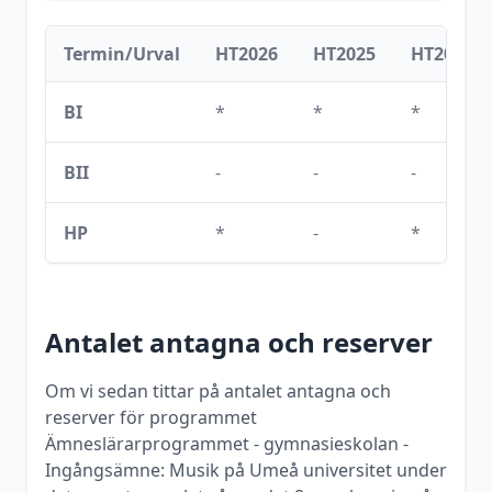
Termin/Urval
HT2026
HT2025
HT2024
BI
*
*
*
BII
-
-
-
HP
*
-
*
Antalet antagna och reserver
Om vi sedan tittar på antalet antagna och
reserver för programmet
Ämneslärarprogrammet - gymnasieskolan -
Ingångsämne: Musik
på
Umeå universitet
under