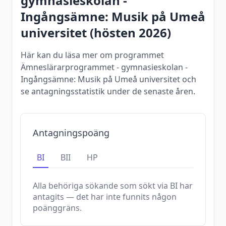
gymnasieskolan -
Ingångsämne: Musik
på
Umeå
universitet
(
hösten
2026
)
Här kan du läsa mer om programmet
Ämneslärarprogrammet - gymnasieskolan -
Ingångsämne: Musik på Umeå universitet och
se antagningsstatistik under de senaste åren.
Antagningspoäng
BI
BII
HP
Alla behöriga sökande som sökt via
BI
har
antagits — det har inte funnits någon
poänggräns.