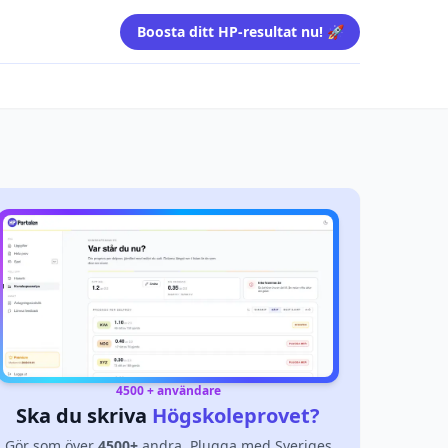
Boosta ditt HP-resultat nu! 🚀
4500 + användare
Ska du skriva
Högskoleprovet?
Gör som över
4500+
andra. Plugga med Sveriges