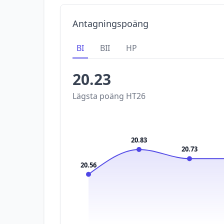
Antagningspoäng
BI
BII
HP
20.23
Lägsta poäng
HT26
20.83
20.73
20.56