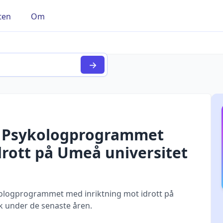
ten
Om
→
r
Psykologprogrammet
rott
på
Umeå universitet
logprogrammet med inriktning mot idrott på
k under de senaste åren.