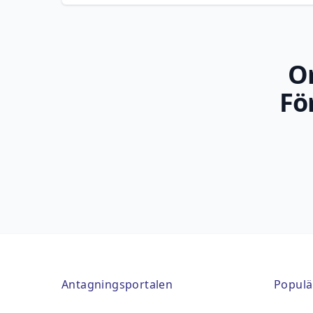
O
Fö
Antagningsportalen
Populä