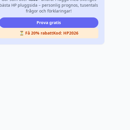
bästa HP pluggsida – personlig prognos, tusentals
frågor och förklaringar!
Prova gratis
⏳ Få 20% rabatt
Kod:
HP2026