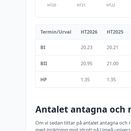
HT20
HT21
HT22
Termin/Urval
HT2026
HT2025
BI
20.23
20.21
BII
20.95
21.00
HP
1.35
1.35
Antalet antagna och 
Om vi sedan tittar på antalet antagna och
med inriktning mot idrott
på
Umeå universi