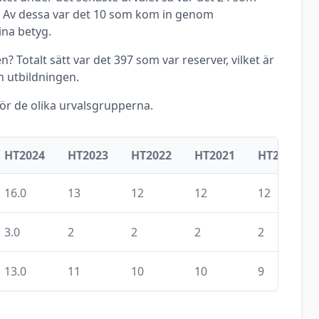
. Av dessa var det
10
som kom in genom
ina betyg.
? Totalt sätt var det
397
som var reserver, vilket är
 utbildningen.
för de olika urvalsgrupperna.
HT2024
HT2023
HT2022
HT2021
HT2020
16.0
13
12
12
12
3.0
2
2
2
2
13.0
11
10
10
9