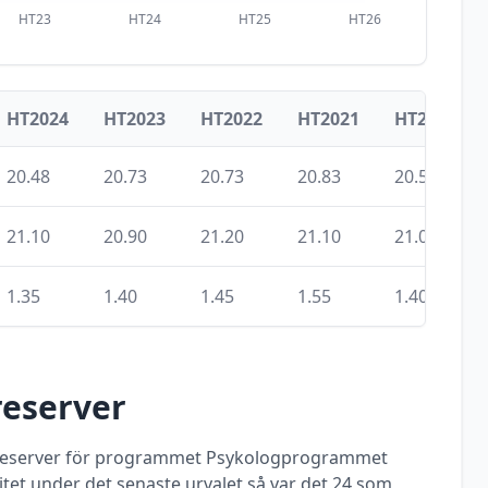
HT23
HT24
HT25
HT26
HT2024
HT2023
HT2022
HT2021
HT2020
20.48
20.73
20.73
20.83
20.56
21.10
20.90
21.20
21.10
21.09
1.35
1.40
1.45
1.55
1.40
reserver
 reserver för programmet
Psykologprogrammet
tet
under det senaste urvalet så var det
24
som