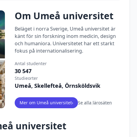
Om
Umeå universitet
Beläget i norra Sverige, Umeå universitet är
känt för sin forskning inom medicin, design
och humaniora. Universitetet har ett starkt
fokus på internationalisering.
Antal studenter
30 547
Studieorter
Umeå, Skellefteå, Örnsköldsvik
Mer om
Umeå universitet
›
Se alla lärosäten
eå universitet