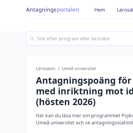
Antagnings
portalen
Hem
Lärosä
Search
Lärosäten
/
Umeå universitet
Antagningspoäng fö
med inriktning mot id
(
hösten
2026
)
Här kan du läsa mer om programmet Psyko
Umeå universitet och se antagningsstatisti