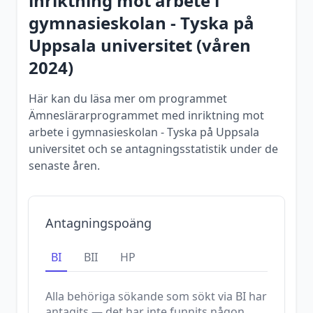
inriktning mot arbete i
gymnasieskolan - Tyska
på
Uppsala universitet
(
våren
2024
)
Här kan du läsa mer om programmet
Ämneslärarprogrammet med inriktning mot
arbete i gymnasieskolan - Tyska på Uppsala
universitet och se antagningsstatistik under de
senaste åren.
Antagningspoäng
BI
BII
HP
Alla behöriga sökande som sökt via
BI
har
antagits — det har inte funnits någon