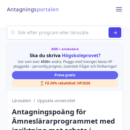
Antagnings
portalen
Open
Search
→
4500 + användare
Ska du skriva
Högskoleprovet?
Gör som över
4500+
andra. Plugga med Sveriges bästa HP
pluggsida – personlig prognos, tusentals frågor och förklaringar!
Prova gratis
⏳ Få 20% rabatt
Kod:
HP2026
Lärosäten
/
Uppsala universitet
Antagningspoäng för
Ämneslärarprogrammet med