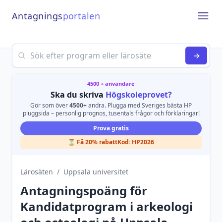
Antagnings
portalen
Open
Search
→
4500 + användare
Ska du skriva
Högskoleprovet?
Gör som över
4500+
andra. Plugga med Sveriges bästa HP
pluggsida – personlig prognos, tusentals frågor och förklaringar!
Prova gratis
⏳ Få 20% rabatt
Kod:
HP2026
Lärosäten
/
Uppsala universitet
Antagningspoäng för
Kandidatprogram i arkeologi