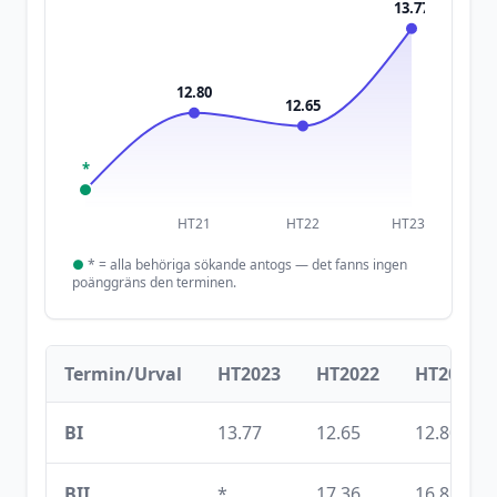
13.77
12.80
12.65
*
HT21
HT22
HT23
●
*
= alla behöriga sökande antogs — det fanns ingen
poänggräns den terminen.
Termin/Urval
HT2023
HT2022
HT2021
BI
13.77
12.65
12.80
BII
*
17.36
16.81