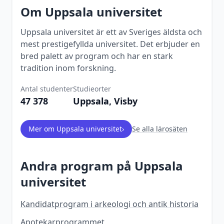
Om
Uppsala universitet
Uppsala universitet är ett av Sveriges äldsta och
mest prestigefyllda universitet. Det erbjuder en
bred palett av program och har en stark
tradition inom forskning.
Antal studenter
Studieorter
47 378
Uppsala, Visby
Mer om
Uppsala universitet
›
Se alla lärosäten
Andra program på
Uppsala
universitet
Kandidatprogram i arkeologi och antik historia
Apotekarprogrammet