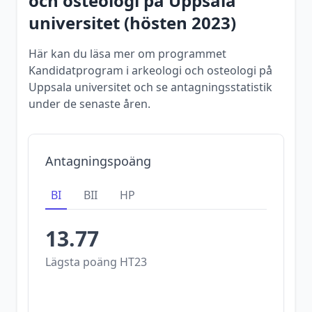
och osteologi
på
Uppsala
universitet
(
hösten
2023
)
Här kan du läsa mer om programmet
Kandidatprogram i arkeologi och osteologi på
Uppsala universitet och se antagningsstatistik
under de senaste åren.
Antagningspoäng
BI
BII
HP
13.77
Lägsta poäng
HT23