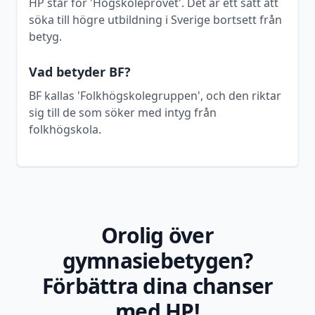
HP står för 'Högskoleprovet'. Det är ett sätt att
söka till högre utbildning i Sverige bortsett från
betyg.
Vad betyder BF?
BF kallas 'Folkhögskolegruppen', och den riktar
sig till de som söker med intyg från
folkhögskola.
Orolig över
gymnasiebetygen?
Förbättra dina chanser
med HP!