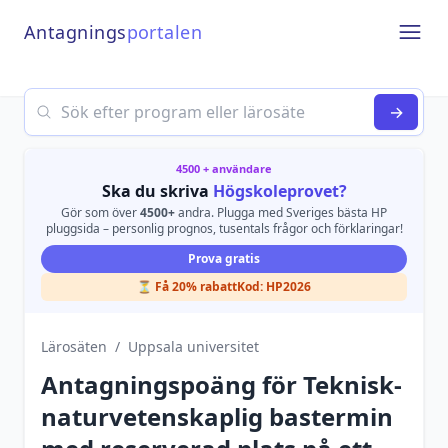
Antagnings
portalen
Open
Search
→
4500 + användare
Ska du skriva
Högskoleprovet?
Gör som över
4500+
andra. Plugga med Sveriges bästa HP
pluggsida – personlig prognos, tusentals frågor och förklaringar!
Prova gratis
⏳ Få 20% rabatt
Kod:
HP2026
Lärosäten
/
Uppsala universitet
Antagningspoäng för
Teknisk-
naturvetenskaplig bastermin