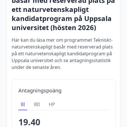
basår med reserverad plats på
ett naturvetenskapligt
kandidatprogram
på
Uppsala
universitet
(
hösten
2026
)
Här kan du läsa mer om programmet Tekniskt-
naturvetenskapligt basår med reserverad plats
på ett naturvetenskapligt kandidatprogram på
Uppsala universitet och se antagningsstatistik
under de senaste åren.
Antagningspoäng
BI
BII
HP
19.40