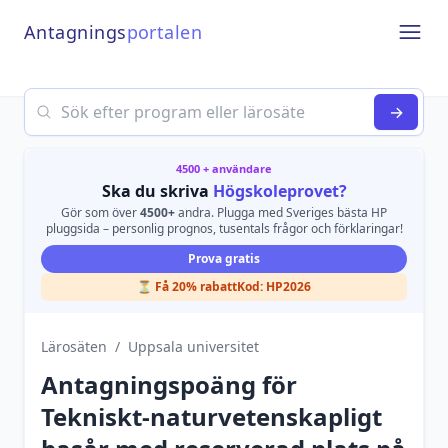
Antagnings
portalen
Open
Search
→
4500 + användare
Ska du skriva
Högskoleprovet?
Gör som över
4500+
andra. Plugga med Sveriges bästa HP
pluggsida – personlig prognos, tusentals frågor och förklaringar!
Prova gratis
⏳ Få 20% rabatt
Kod:
HP2026
Lärosäten
/
Uppsala universitet
Antagningspoäng för
Tekniskt-naturvetenskapligt