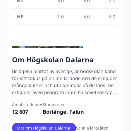
BII
5.0
3.0
2.0
HP
1.0
5.0
3.0
Om
Högskolan Dalarna
Belägen i hjärtat av Sverige, är högskolan känd
för sitt fokus på online-lärande och de erbjuder
många kurser och utbildningar på distans. De
erbjuder även program inom hälsovetenskap,
teknik, samhällsvetenskap och konst.
Antal studenter
Studieorter
12 607
Borlänge, Falun
Mer om
Högskolan Dalarna
›
Se alla lärosäten