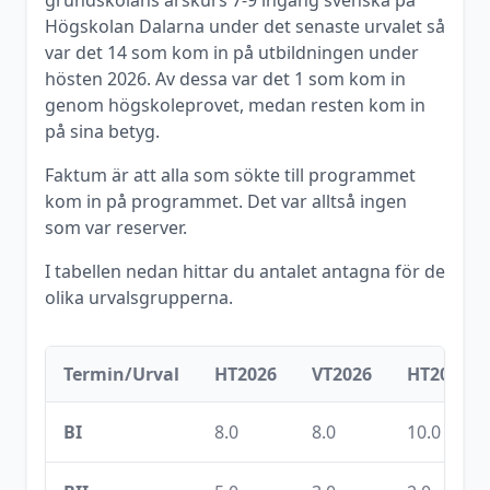
grundskolans årskurs 7-9 ingång svenska
på
Högskolan Dalarna
under det senaste urvalet så
var det
14
som kom in på utbildningen under
hösten
2026
. Av dessa var det
1
som kom in
genom högskoleprovet, medan resten kom in
på sina betyg.
Faktum är att alla som sökte till programmet
kom in på programmet. Det var alltså ingen
som var reserver.
I tabellen nedan hittar du antalet antagna för de
olika urvalsgrupperna.
Termin/Urval
HT2026
VT2026
HT2025
BI
8.0
8.0
10.0