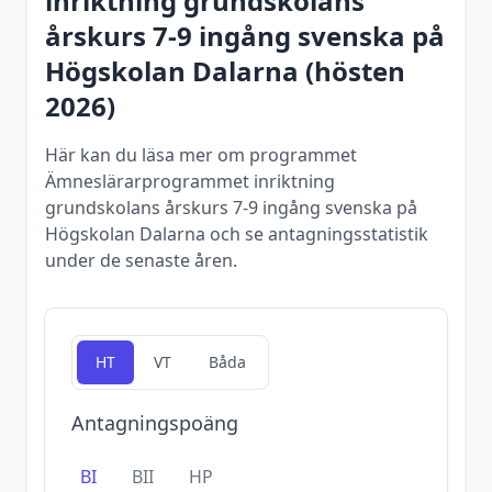
inriktning grundskolans
årskurs 7-9 ingång svenska
på
Högskolan Dalarna
(
hösten
2026
)
Här kan du läsa mer om programmet
Ämneslärarprogrammet inriktning
grundskolans årskurs 7-9 ingång svenska på
Högskolan Dalarna och se antagningsstatistik
under de senaste åren.
HT
VT
Båda
Antagningspoäng
BI
BII
HP