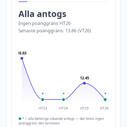
Alla antogs
Ingen poänggräns
HT26
Senaste poänggräns:
13.86
(
VT26
)
16.63
12.45
*
*
*
HT23
HT24
HT25
HT26
●
*
= alla behöriga sökande antogs — det fanns ingen
poänggräns den terminen.