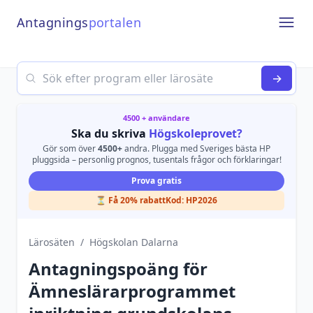
Antagnings
portalen
Open
Search
→
4500 + användare
Ska du skriva
Högskoleprovet?
Gör som över
4500+
andra. Plugga med Sveriges bästa HP
pluggsida – personlig prognos, tusentals frågor och förklaringar!
Prova gratis
⏳ Få 20% rabatt
Kod:
HP2026
Lärosäten
/
Högskolan Dalarna
Antagningspoäng för
Ämneslärarprogrammet