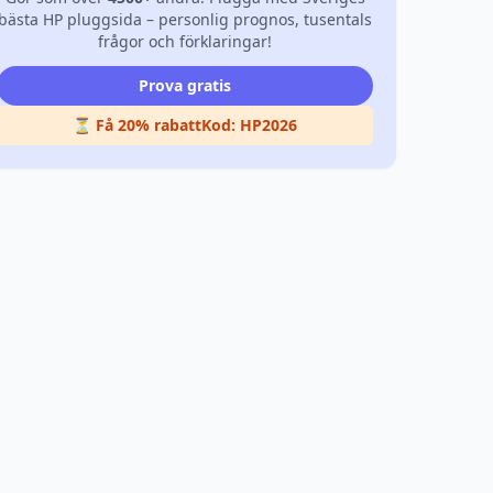
bästa HP pluggsida – personlig prognos, tusentals
frågor och förklaringar!
Prova gratis
⏳ Få 20% rabatt
Kod:
HP2026