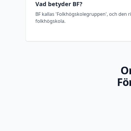
Vad betyder BF?
BF kallas 'Folkhögskolegruppen', och den ri
folkhögskola.
O
Fö