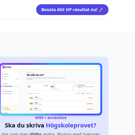
Boosta ditt HP-resultat nu! 🚀
4500 + användare
Ska du skriva
Högskoleprovet?
Gör som över
4500+
andra. Plugga med Sveriges