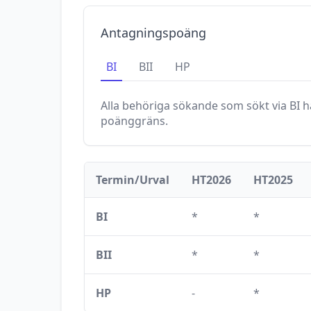
Antagningspoäng
BI
BII
HP
Alla behöriga sökande som sökt via
BI
ha
poänggräns.
Termin/Urval
HT2026
HT2025
BI
*
*
BII
*
*
HP
-
*