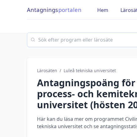
Antagnings
portalen
Hem
Lärosä
Search
Lärosäten
/
Luleå tekniska universitet
Antagningspoäng fö
process- och kemitek
universitet
(
hösten
2
Här kan du läsa mer om programmet Civilin
tekniska universitet och se antagningsstati