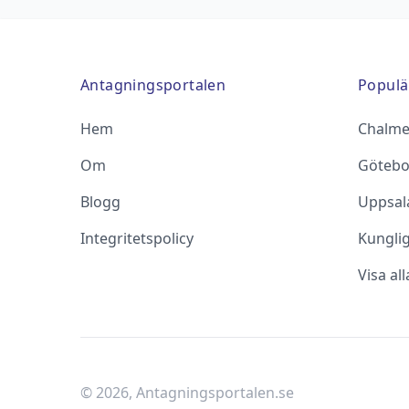
Antagningsportalen
Populä
Hem
Chalme
Om
Götebo
Blogg
Uppsala
Integritetspolicy
Kungli
Visa al
©
2026
, Antagningsportalen.se