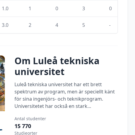
1.0
1
0
3
0
3.0
2
4
5
-
Om
Luleå tekniska
universitet
Luleå tekniska universitet har ett brett
spektrum av program, men är speciellt känt
för sina ingenjörs- och teknikprogram.
Universitetet har också en stark
forskningsprofil inom teknik och
Antal studenter
naturvetenskap.
15 770
Studieorter