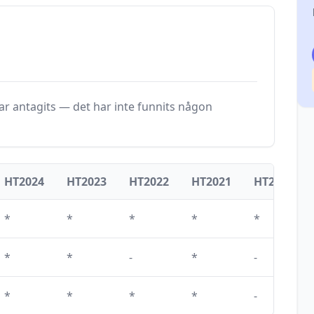
r antagits — det har inte funnits någon
HT2024
HT2023
HT2022
HT2021
HT2020
*
*
*
*
*
*
*
-
*
-
*
*
*
*
-