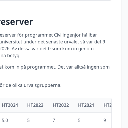
reserver
 reserver för programmet
Civilingenjör hållbar
universitet
under det senaste urvalet så var det
9
2026
. Av dessa var det
0
som kom in genom
ina betyg.
met kom in på programmet. Det var alltså ingen som
för de olika urvalsgrupperna.
HT2024
HT2023
HT2022
HT2021
HT2020
5.0
5
7
5
9