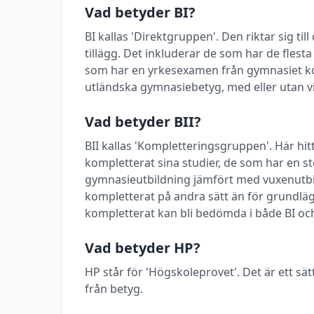
Vad betyder BI?
BI kallas 'Direktgruppen'. Den riktar sig t
tillägg. Det inkluderar de som har de flest
som har en yrkesexamen från gymnasiet k
utländska gymnasiebetyg, med eller utan vi
Vad betyder BII?
BII kallas 'Kompletteringsgruppen'. Här h
kompletterat sina studier, de som har en stö
gymnasieutbildning jämfört med vuxenutbi
kompletterat på andra sätt än för grundlä
kompletterat kan bli bedömda i både BI och
Vad betyder HP?
HP står för 'Högskoleprovet'. Det är ett sätt
från betyg.