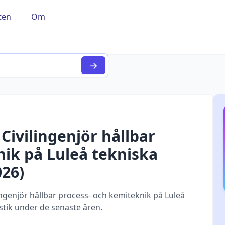
ten
Om
→
r
Civilingenjör hållbar
nik
på
Luleå tekniska
026
)
genjör hållbar process- och kemiteknik på Luleå
stik under de senaste åren.