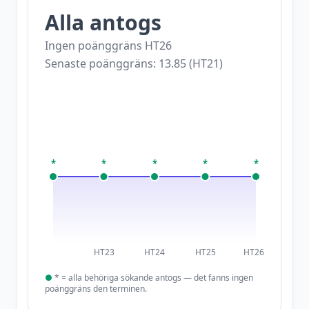
Alla antogs
Ingen poänggräns
HT26
Senaste poänggräns:
13.85
(
HT21
)
*
*
*
*
*
HT23
HT24
HT25
HT26
●
*
= alla behöriga sökande antogs — det fanns ingen
poänggräns den terminen.