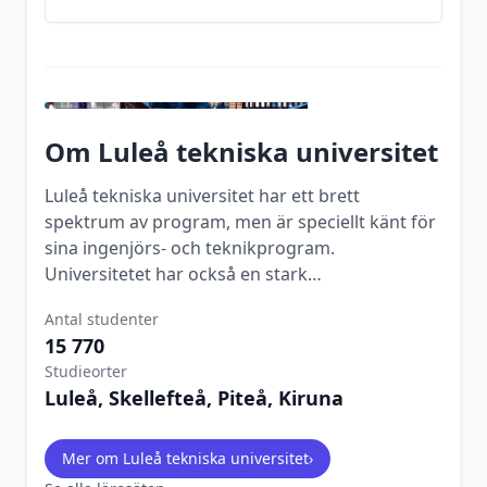
Om
Luleå tekniska universitet
Luleå tekniska universitet har ett brett
spektrum av program, men är speciellt känt för
sina ingenjörs- och teknikprogram.
Universitetet har också en stark
forskningsprofil inom teknik och
Antal studenter
naturvetenskap.
15 770
Studieorter
Luleå, Skellefteå, Piteå, Kiruna
Mer om
Luleå tekniska universitet
›