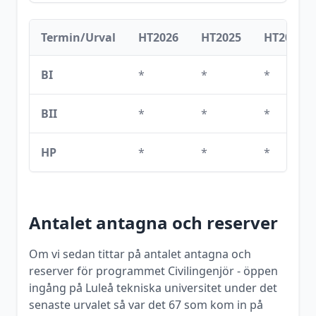
Termin/Urval
HT2026
HT2025
HT2024
BI
*
*
*
BII
*
*
*
HP
*
*
*
Antalet antagna och reserver
Om vi sedan tittar på antalet antagna och
reserver för programmet
Civilingenjör - öppen
ingång
på
Luleå tekniska universitet
under det
senaste urvalet så var det
67
som kom in på