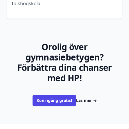
folkhögskola.
Orolig över
gymnasiebetygen?
Förbättra dina chanser
med HP!
Kom igång gratis!
Läs mer
→