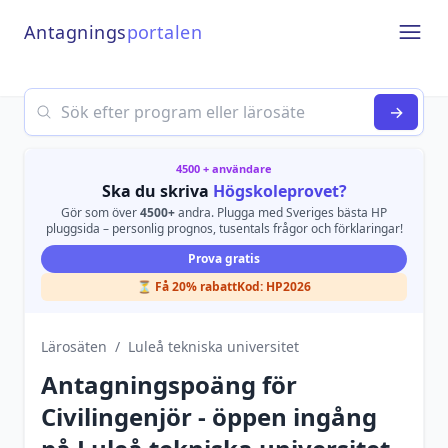
Antagnings
portalen
Open
Search
→
4500 + användare
Ska du skriva
Högskoleprovet?
Gör som över
4500+
andra. Plugga med Sveriges bästa HP
pluggsida – personlig prognos, tusentals frågor och förklaringar!
Prova gratis
⏳ Få 20% rabatt
Kod:
HP2026
Lärosäten
/
Luleå tekniska universitet
Antagningspoäng för
Civilingenjör - öppen ingång