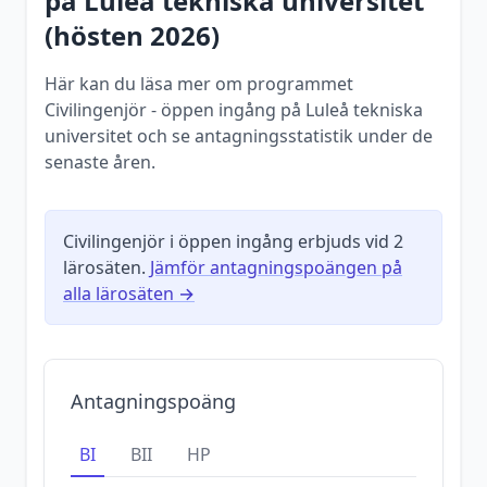
på
Luleå tekniska universitet
(
hösten
2026
)
Här kan du läsa mer om programmet
Civilingenjör - öppen ingång på Luleå tekniska
universitet och se antagningsstatistik under de
senaste åren.
Civilingenjör i öppen ingång
erbjuds vid
2
lärosäten.
Jämför antagningspoängen på
alla lärosäten →
Antagningspoäng
BI
BII
HP