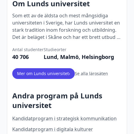
Om
Lunds universitet
Som ett av de äldsta och mest mångsidiga
universiteten i Sverige, har Lunds universitet en
stark tradition inom forskning och utbildning.
Det är beläget i Skåne och har ett brett utbud av
program inom nästan alla akademiska
Antal studenter
Studieorter
discipliner.
40 706
Lund, Malmö, Helsingborg
Mer om
Lunds universitet
›
Se alla lärosäten
Andra program på
Lunds
universitet
Kandidatprogram i strategisk kommunikation
Kandidatprogram i digitala kulturer