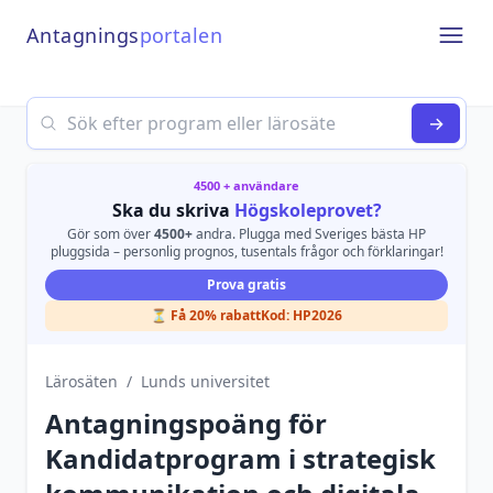
Antagnings
portalen
Open
Search
→
4500 + användare
Ska du skriva
Högskoleprovet?
Gör som över
4500+
andra. Plugga med Sveriges bästa HP
pluggsida – personlig prognos, tusentals frågor och förklaringar!
Prova gratis
⏳ Få 20% rabatt
Kod:
HP2026
Lärosäten
/
Lunds universitet
Antagningspoäng för
Kandidatprogram i strategisk