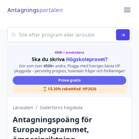
Antagnings
portalen
Open
Search
→
4500 + användare
Ska du skriva
Högskoleprovet?
Gör som över
4500+
andra. Plugga med Sveriges bästa HP
pluggsida – personlig prognos, tusentals frågor och förklaringar!
Prova gratis
⏳ Få 20% rabatt
Kod:
HP2026
Lärosäten
/
Södertörns högskola
Antagningspoäng för
Europaprogrammet,