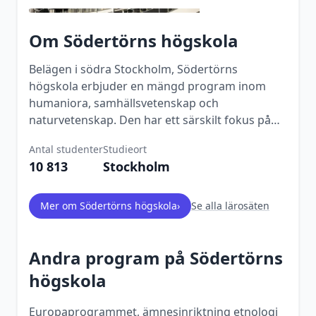
Om
Södertörns högskola
Belägen i södra Stockholm, Södertörns
högskola erbjuder en mängd program inom
humaniora, samhällsvetenskap och
naturvetenskap. Den har ett särskilt fokus på
mångfald och interkulturell förståelse.
Antal studenter
Studieort
10 813
Stockholm
Mer om
Södertörns högskola
›
Se alla lärosäten
Andra program på
Södertörns
högskola
Europaprogrammet, ämnesinriktning etnologi