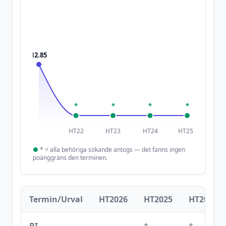
12.85
*
*
*
*
HT22
HT23
HT24
HT25
●
*
= alla behöriga sökande antogs — det fanns ingen
poänggräns den terminen.
Termin/Urval
HT2026
HT2025
HT2024