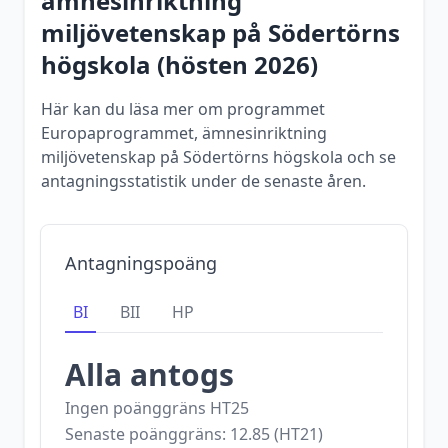
ämnesinriktning
miljövetenskap
på
Södertörns
högskola
(
hösten
2026
)
Här kan du läsa mer om programmet
Europaprogrammet, ämnesinriktning
miljövetenskap på Södertörns högskola och se
antagningsstatistik under de senaste åren.
Antagningspoäng
BI
BII
HP
Alla antogs
Ingen poänggräns
HT25
Senaste poänggräns:
12.85
(
HT21
)