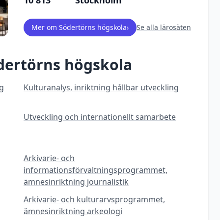
10 813
Stockholm
Mer om
Södertörns högskola
›
Se alla lärosäten
dertörns högskola
ng
Kulturanalys, inriktning hållbar utveckling
Utveckling och internationellt samarbete
Arkivarie- och
informationsförvaltningsprogrammet,
ämnesinriktning journalistik
Arkivarie- och kulturarvsprogrammet,
ämnesinriktning arkeologi