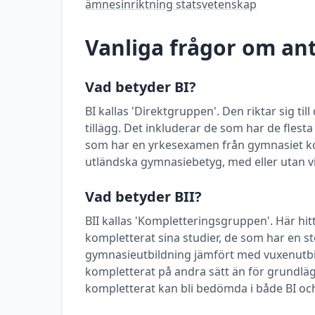
ämnesinriktning statsvetenskap
Vanliga frågor om a
Vad betyder BI?
BI kallas 'Direktgruppen'. Den riktar sig t
tillägg. Det inkluderar de som har de flest
som har en yrkesexamen från gymnasiet k
utländska gymnasiebetyg, med eller utan vi
Vad betyder BII?
BII kallas 'Kompletteringsgruppen'. Här h
kompletterat sina studier, de som har en stö
gymnasieutbildning jämfört med vuxenutbi
kompletterat på andra sätt än för grundlä
kompletterat kan bli bedömda i både BI och