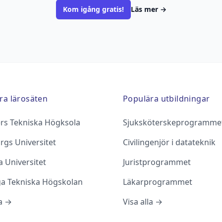
Kom igång gratis!
Läs mer
→
ra lärosäten
Populära utbildningar
rs Tekniska Högksola
Sjuksköterskeprogramme
rgs Universitet
Civilingenjör i datateknik
 Universitet
Juristprogrammet
ga Tekniska Högskolan
Läkarprogrammet
la →
Visa alla →