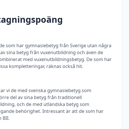
ntagningspoäng
ill de som har gymnasiebetyg från Sverige utan några
a av sina betyg från vuxenutbildning och även de
ombinerat med vuxenutbildningsbetyg. De som har
ssa kompletteringar, räknas också hit.
ittar vi de med svenska gymnasiebetyg som
rre del av sina betyg från traditionell
ldning, och de med utländska betyg som
ggande behörighet. Intressant är att de som har
 BII.