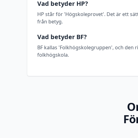
Vad betyder HP?
HP står för 'Högskoleprovet'. Det är ett sätt
från betyg.
Vad betyder BF?
BF kallas 'Folkhögskolegruppen', och den ri
folkhögskola.
O
Fö