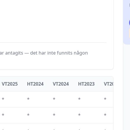
r antagits — det har inte funnits någon
VT2025
HT2024
VT2024
HT2023
VT2023
*
*
*
*
*
*
*
*
*
*