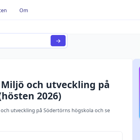
ten
Om
→
r
Miljö och utveckling
på
(
hösten
2026
)
och utveckling på Södertörns högskola och se