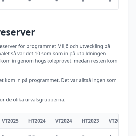
*
*
*
*
*
reserver
 reserver för programmet
Miljö och utveckling
på
alet så var det
10
som kom in på utbildningen
kom in genom högskoleprovet, medan resten kom
met kom in på programmet. Det var alltså ingen som
för de olika urvalsgrupperna.
VT2025
HT2024
VT2024
HT2023
VT2023