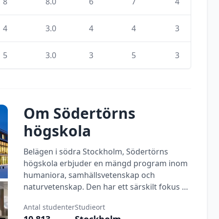
8
8.0
6
7
4
4
3.0
4
4
3
5
3.0
3
5
3
Om
Södertörns
högskola
Belägen i södra Stockholm, Södertörns
högskola erbjuder en mängd program inom
humaniora, samhällsvetenskap och
naturvetenskap. Den har ett särskilt fokus på
mångfald och interkulturell förståelse.
Antal studenter
Studieort