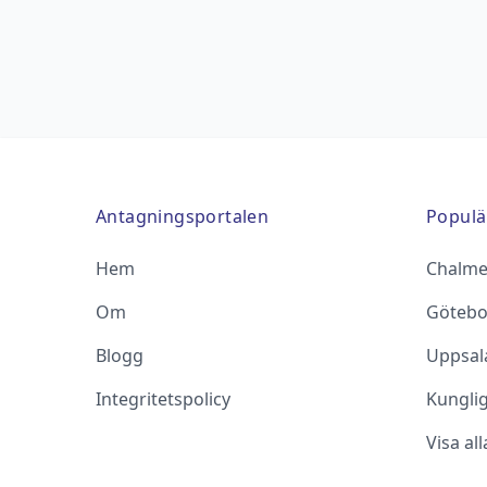
Antagningsportalen
Populä
Hem
Chalme
Om
Götebo
Blogg
Uppsala
Integritetspolicy
Kungli
Visa al