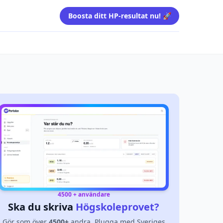
Boosta ditt HP-resultat nu! 🚀
4500 + användare
Ska du skriva
Högskoleprovet?
Gör som över
4500+
andra. Plugga med Sveriges