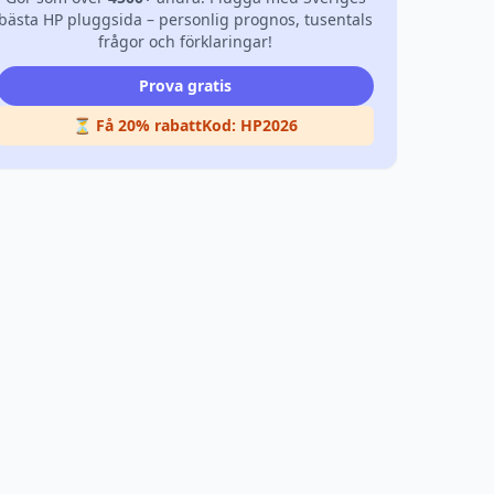
bästa HP pluggsida – personlig prognos, tusentals
frågor och förklaringar!
Prova gratis
⏳ Få 20% rabatt
Kod:
HP2026
HT2022
VT2022
HT2021
VT2021
HT2020
V
*
*
*
*
*
*
*
*
*
*
*
*