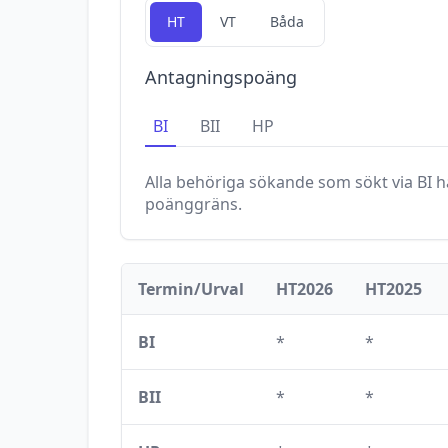
HT
VT
Båda
Antagningspoäng
BI
BII
HP
Alla behöriga sökande som sökt via
BI
ha
poänggräns.
Termin/Urval
HT2026
HT2025
BI
*
*
BII
*
*