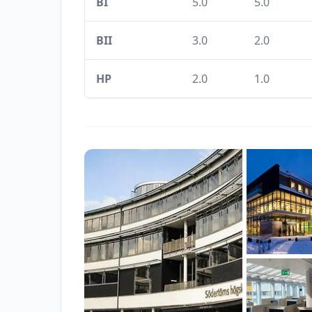
BI
5.0
5.0
BII
3.0
2.0
HP
2.0
1.0