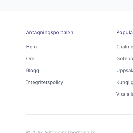
Antagningsportalen
Populä
Hem
Chalme
Om
Götebo
Blogg
Uppsala
Integritetspolicy
Kungli
Visa al
©
2026
, Antagningsportalen.se