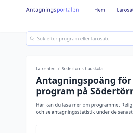
Antagnings
portalen
Hem
Lärosä
Search
Lärosäten
/
Södertörns högskola
Antagningspoäng fö
program
på
Södertör
Här kan du läsa mer om programmet Relig
och se antagningsstatistik under de senast