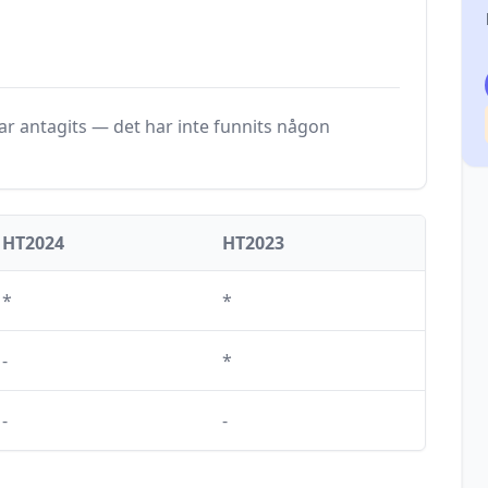
r antagits — det har inte funnits någon
HT2024
HT2023
*
*
-
*
-
-