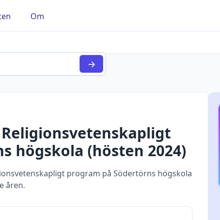
ten
Om
→
r
Religionsvetenskapligt
ns högskola
(
hösten
2024
)
ionsvetenskapligt program på Södertörns högskola
e åren.