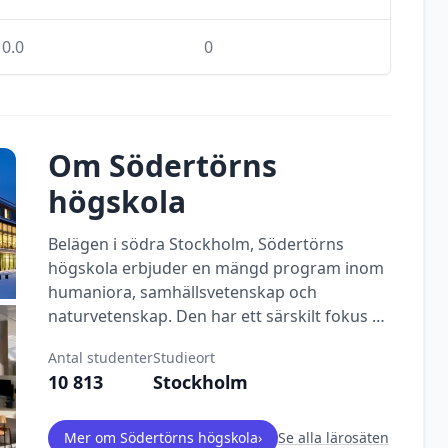
0.0
0
Om
Södertörns
högskola
Belägen i södra Stockholm, Södertörns
högskola erbjuder en mängd program inom
humaniora, samhällsvetenskap och
naturvetenskap. Den har ett särskilt fokus på
mångfald och interkulturell förståelse.
Antal studenter
Studieort
10 813
Stockholm
Mer om
Södertörns högskola
›
Se alla lärosäten