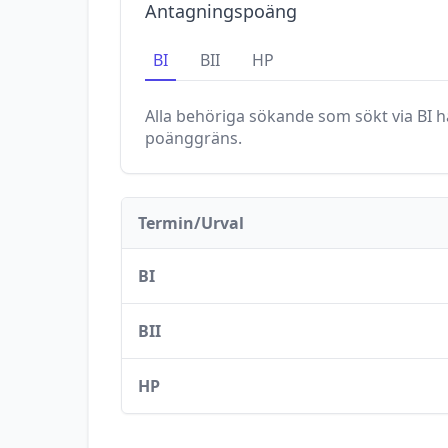
Antagningspoäng
BI
BII
HP
Alla behöriga sökande som sökt via
BI
ha
poänggräns.
Termin/Urval
BI
BII
HP