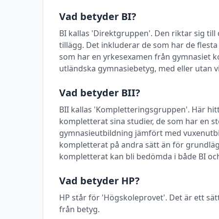
Vad betyder BI?
BI kallas 'Direktgruppen'. Den riktar sig t
tillägg. Det inkluderar de som har de flest
som har en yrkesexamen från gymnasiet k
utländska gymnasiebetyg, med eller utan vi
Vad betyder BII?
BII kallas 'Kompletteringsgruppen'. Här h
kompletterat sina studier, de som har en stö
gymnasieutbildning jämfört med vuxenutbi
kompletterat på andra sätt än för grundlä
kompletterat kan bli bedömda i både BI och
Vad betyder HP?
HP står för 'Högskoleprovet'. Det är ett sätt
från betyg.