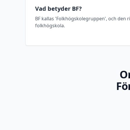
Vad betyder BF?
BF kallas 'Folkhögskolegruppen', och den ri
folkhögskola.
O
Fö