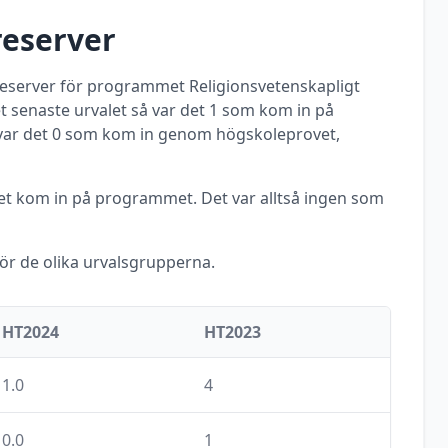
reserver
 reserver för programmet
Religionsvetenskapligt
 senaste urvalet så var det
1
som kom in på
var det
0
som kom in genom högskoleprovet,
met kom in på programmet. Det var alltså ingen som
för de olika urvalsgrupperna.
HT2024
HT2023
1.0
4
0.0
1