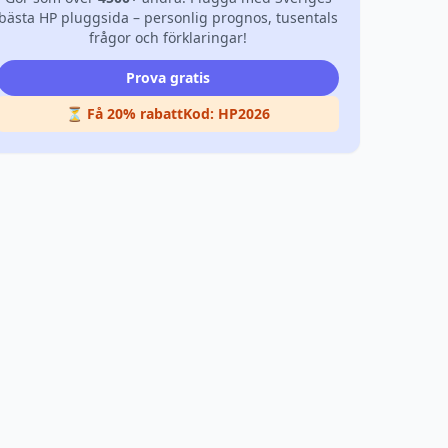
bästa HP pluggsida – personlig prognos, tusentals
frågor och förklaringar!
Prova gratis
⏳ Få 20% rabatt
Kod:
HP2026