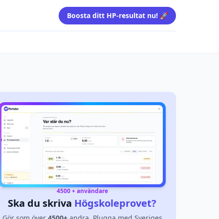
Boosta ditt HP-resultat nu! 🚀
4500 + användare
Ska du skriva
Högskoleprovet?
Gör som över
4500+
andra. Plugga med Sveriges